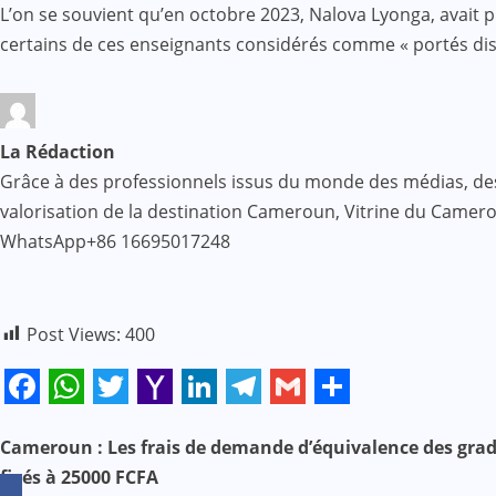
L’on se souvient qu’en octobre 2023, Nalova Lyonga, avait 
certains de ces enseignants considérés comme « portés disp
La Rédaction
Grâce à des professionnels issus du monde des médias, des af
valorisation de la destination Cameroun, Vitrine du Came
WhatsApp+86 16695017248
Post Views:
400
Facebook
WhatsApp
Twitter
Yahoo
LinkedIn
Telegram
Gmail
Share
Mail
N
Cameroun : Les frais de demande d’équivalence des grad
fixés à 25000 FCFA