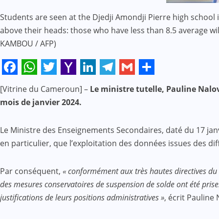
Students are seen at the Djedji Amondji Pierre high school 
above their heads: those who have less than 8.5 average wil
KAMBOU / AFP)
Facebook
WhatsApp
Twitter
Yahoo
LinkedIn
Telegram
Gmail
Share
[Vitrine du Cameroun] –
Le ministre tutelle, Pauline Nal
Mail
mois de janvier 2024.
Le Ministre des Enseignements Secondaires, daté du 17 jan
en particulier, que l’exploitation des données issues des d
Par conséquent,
« conformément aux très hautes directives du P
des mesures conservatoires de suspension de solde ont été prises 
justifications de leurs positions administratives »
, écrit Pauline