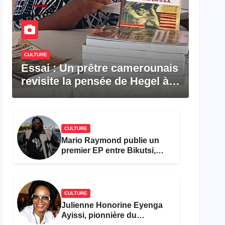
CULTURE
Essai : Un prêtre camerounais
revisite la pensée de Hegel à
travers le rêve américain
CULTURE
Mario Raymond publie un
premier EP entre Bikutsi,
R&B et pop française
CULTURE
Julienne Honorine Eyenga
Ayissi, pionnière du