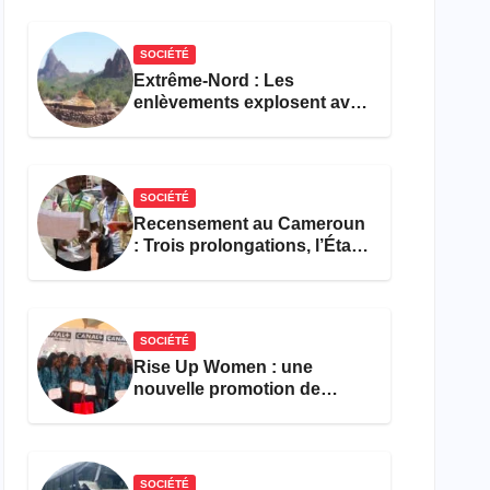
réforme des formations en
hôtellerie-restauration
SOCIÉTÉ
Extrême-Nord : Les
enlèvements explosent avec
308 victimes en trois mois
SOCIÉTÉ
Recensement au Cameroun
: Trois prolongations, l’État
ne parvient toujours pas à
achever le comptage de la
population
SOCIÉTÉ
Rise Up Women : une
nouvelle promotion de
femmes outillées pour
l’emploi et l’entrepreneuriat
SOCIÉTÉ