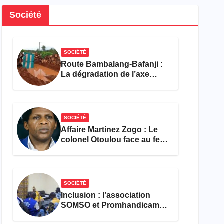
Société
SOCIÉTÉ
Route Bambalang-Bafanji :
La dégradation de l’axe
asphyxie les activités
économiques
SOCIÉTÉ
Affaire Martinez Zogo : Le
colonel Otoulou face au feu
croisé des avocats de la
défense
SOCIÉTÉ
Inclusion : l’association
SOMSO et Promhandicam
militent en faveur d’une