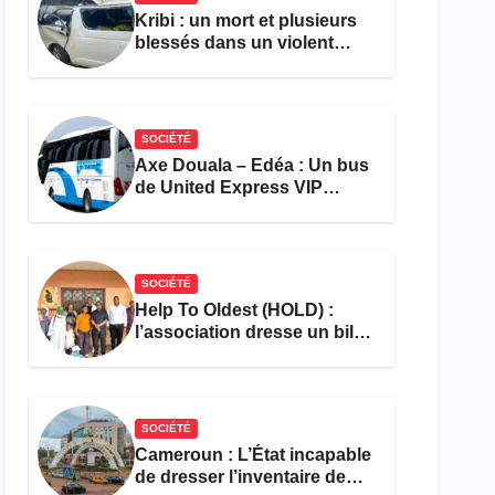
Kribi : un mort et plusieurs
blessés dans un violent
accident près du port
SOCIÉTÉ
Axe Douala – Edéa : Un bus
de United Express VIP
ravagé par les flammes à
Missole
SOCIÉTÉ
Help To Oldest (HOLD) :
l’association dresse un bilan
encourageant au premier
semestre de 2026
SOCIÉTÉ
Cameroun : L’État incapable
de dresser l’inventaire de