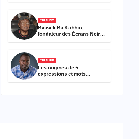
concours Miss Cameroun,
est décédée
CULTURE
Bassek Ba Kobhio,
fondateur des Écrans Noirs,
décède à 69 ans
CULTURE
Les origines de 5
expressions et mots
camfranglais à connaître en
2026