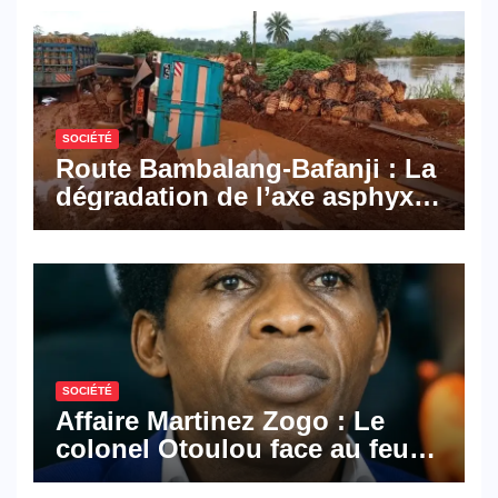
numériques made in
Cameroon
SOCIÉTÉ
Route Bambalang-Bafanji : La
dégradation de l’axe asphyxie
les activités économiques
SOCIÉTÉ
Affaire Martinez Zogo : Le
colonel Otoulou face au feu
croisé des avocats de la