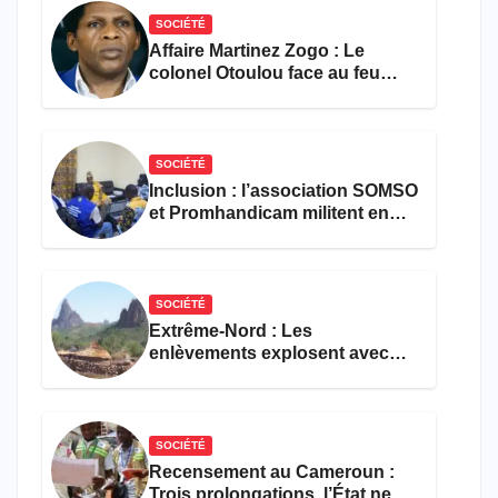
SOCIÉTÉ
Affaire Martinez Zogo : Le
colonel Otoulou face au feu
croisé des avocats de la
défense
SOCIÉTÉ
Inclusion : l’association SOMSO
et Promhandicam militent en
faveur d’une réforme des
formations en hôtellerie-
restauration
SOCIÉTÉ
Extrême-Nord : Les
enlèvements explosent avec
308 victimes en trois mois
SOCIÉTÉ
Recensement au Cameroun :
Trois prolongations, l’État ne