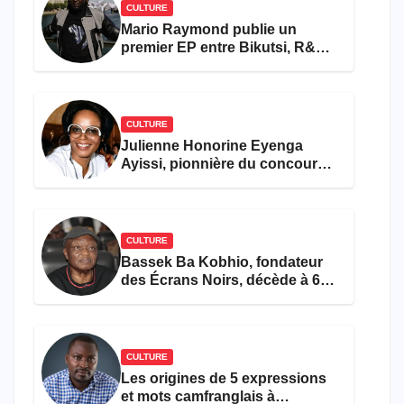
CULTURE
Mario Raymond publie un
premier EP entre Bikutsi, R&B
et pop française
CULTURE
Julienne Honorine Eyenga
Ayissi, pionnière du concours
Miss Cameroun, est décédée
CULTURE
Bassek Ba Kobhio, fondateur
des Écrans Noirs, décède à 69
ans
CULTURE
Les origines de 5 expressions
et mots camfranglais à