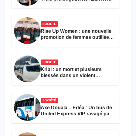
parvient toujours pas à achever
le comptage de la population
SOCIÉTÉ
Rise Up Women : une nouvelle
promotion de femmes outillées
pour l’emploi et
l’entrepreneuriat
SOCIÉTÉ
Kribi : un mort et plusieurs
blessés dans un violent
accident près du port
SOCIÉTÉ
Axe Douala – Edéa : Un bus de
United Express VIP ravagé par
les flammes à Missole