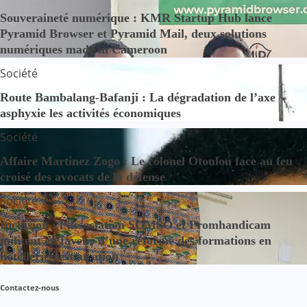
Souveraineté numérique : KMR Startup Hub lance
Pyramid Browser et Pyramid Mail, deux solutions
numériques made in Cameroon
Société
Route Bambalang-Bafanji : La dégradation de l’axe
asphyxie les activités économiques
Société
Affaire Martinez Zogo : Le colonel Otoulou face au feu
croisé des avocats de la défense
Société
Inclusion : l’association SOMSO et Promhandicam
militent en faveur d’une réforme des formations en
hôtellerie-restauration
Contactez-nous