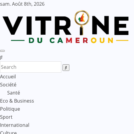
Skip
sam. Août 8th, 2026
to
content
Accueil
Société
Santé
Eco & Business
Politique
Sport
International
Culture