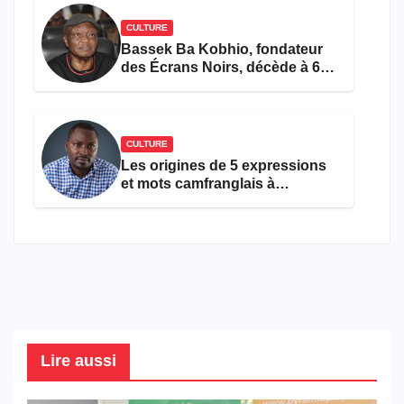
CULTURE
Bassek Ba Kobhio, fondateur
des Écrans Noirs, décède à 69
ans
CULTURE
Les origines de 5 expressions
et mots camfranglais à
connaître en 2026
Lire aussi