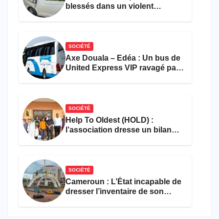
blessés dans un violent
accident près du port
SOCIÉTÉ
Axe Douala – Edéa : Un bus de
United Express VIP ravagé par
les flammes à Missole
SOCIÉTÉ
Help To Oldest (HOLD) :
l’association dresse un bilan
encourageant au premier
semestre de 2026
SOCIÉTÉ
Cameroun : L’État incapable de
dresser l’inventaire de son
propre patrimoine