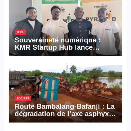
TECH
Souveraineté numérique :
KMR Startup Hub lance
Pyramid Browser et Pyramid
Mail, deux solutions
numériques made in
Cameroon
SOCIÉTÉ
Route Bambalang-Bafanji : La
dégradation de l’axe asphyxie
les activités économiques