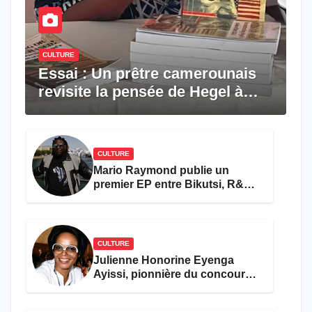
CULTURE
Essai : Un prêtre camerounais
revisite la pensée de Hegel à
travers le rêve américain
CULTURE
Mario Raymond publie un
premier EP entre Bikutsi, R&B
et pop française
CULTURE
Julienne Honorine Eyenga
Ayissi, pionnière du concours
Miss Cameroun, est décédée