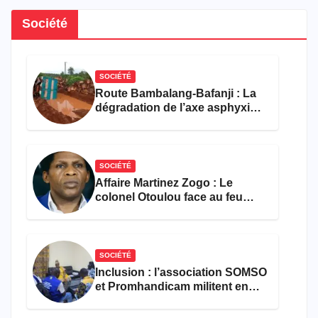
Société
SOCIÉTÉ
Route Bambalang-Bafanji : La
dégradation de l’axe asphyxie
les activités économiques
SOCIÉTÉ
Affaire Martinez Zogo : Le
colonel Otoulou face au feu
croisé des avocats de la
défense
SOCIÉTÉ
Inclusion : l’association SOMSO
et Promhandicam militent en
faveur d’une réforme des
formations en hôtellerie-