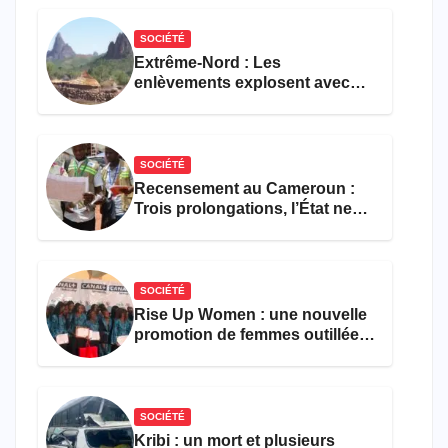
restauration
SOCIÉTÉ
Extrême-Nord : Les
enlèvements explosent avec
308 victimes en trois mois
SOCIÉTÉ
Recensement au Cameroun :
Trois prolongations, l’État ne
parvient toujours pas à achever
le comptage de la population
SOCIÉTÉ
Rise Up Women : une nouvelle
promotion de femmes outillées
pour l’emploi et
l’entrepreneuriat
SOCIÉTÉ
Kribi : un mort et plusieurs