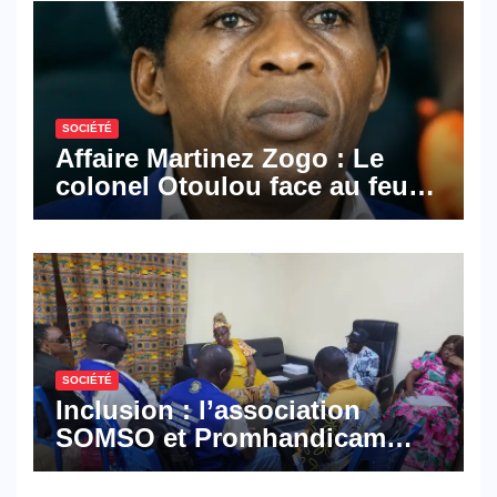
SOCIÉTÉ
Affaire Martinez Zogo : Le
colonel Otoulou face au feu
croisé des avocats de la
défense
SOCIÉTÉ
Inclusion : l’association
SOMSO et Promhandicam
militent en faveur d’une
réforme des formations en