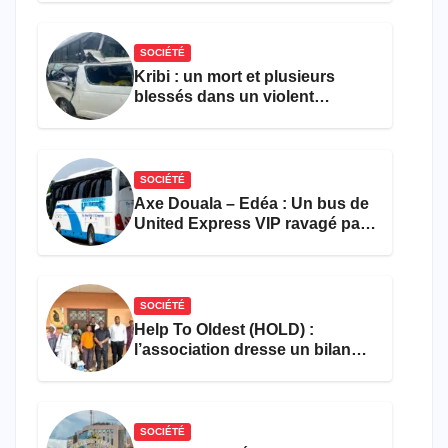
l’entrepreneuriat
SOCIÉTÉ
Kribi : un mort et plusieurs
blessés dans un violent
accident près du port
SOCIÉTÉ
Axe Douala – Edéa : Un bus de
United Express VIP ravagé par
les flammes à Missole
SOCIÉTÉ
Help To Oldest (HOLD) :
l’association dresse un bilan
encourageant au premier
semestre de 2026
SOCIÉTÉ