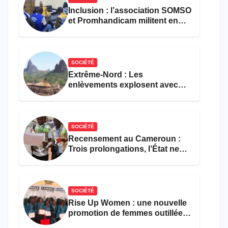
Inclusion : l’association SOMSO
et Promhandicam militent en
faveur d’une réforme des
formations en hôtellerie-
restauration
SOCIÉTÉ
Extrême-Nord : Les
enlèvements explosent avec
308 victimes en trois mois
SOCIÉTÉ
Recensement au Cameroun :
Trois prolongations, l’État ne
parvient toujours pas à achever
le comptage de la population
SOCIÉTÉ
Rise Up Women : une nouvelle
promotion de femmes outillées
pour l’emploi et