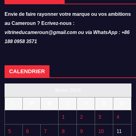
Envie de faire rayonner votre marque ou vos ambitions
au Cameroun ? Ecrivez-nous :
vitrineducameroun@gmail.com ou via WhatsApp : +86
188 0958 3571
CALENDRIER
février 2024
L
M
M
J
V
S
D
1
2
3
4
5
6
7
8
9
10
11