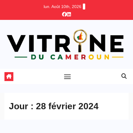
Skip
lun. Août 10th, 2026
to
content
Jour :
28 février 2024