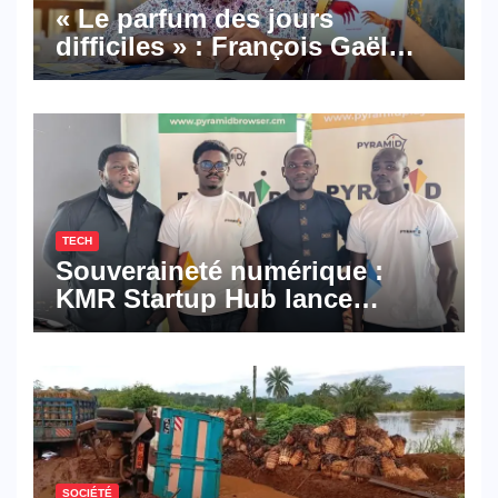
« Le parfum des jours
difficiles » : François Gaël
Mbala signe un premier
roman porté par la résilience
et l’espoir
TECH
Souveraineté numérique :
KMR Startup Hub lance
Pyramid Browser et Pyramid
Mail, deux solutions
numériques made in
Cameroon
SOCIÉTÉ