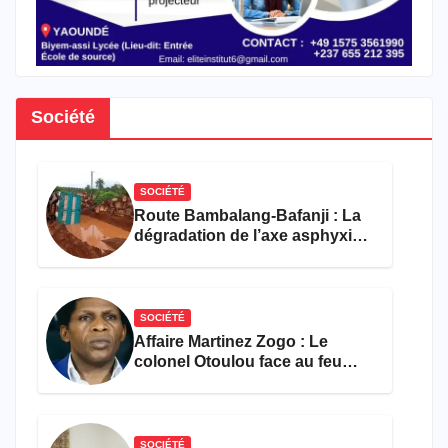
Société
SOCIÉTÉ
Route Bambalang-Bafanji : La
dégradation de l’axe asphyxie
les activités économiques
SOCIÉTÉ
Affaire Martinez Zogo : Le
colonel Otoulou face au feu
croisé des avocats de la
défense
SOCIÉTÉ