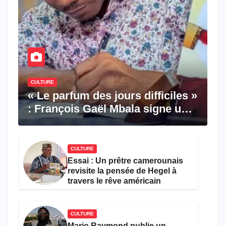
CULTURE
« Le parfum des jours difficiles »
: François Gaël Mbala signe un
premier roman porté par la
résilience et l’espoir
CULTURE
Essai : Un prêtre camerounais
revisite la pensée de Hegel à
travers le rêve américain
CULTURE
Mario Raymond publie un