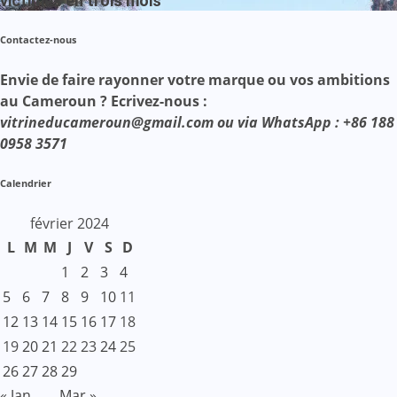
victimes en trois mois
Contactez-nous
Envie de faire rayonner votre marque ou vos ambitions
au Cameroun ? Ecrivez-nous :
vitrineducameroun@gmail.com ou via WhatsApp : +86 188
0958 3571
Calendrier
février 2024
L
M
M
J
V
S
D
1
2
3
4
5
6
7
8
9
10
11
12
13
14
15
16
17
18
19
20
21
22
23
24
25
26
27
28
29
« Jan
Mar »