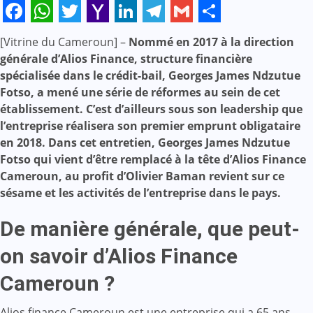
Facebook
WhatsApp
Twitter
Yahoo
LinkedIn
Telegram
Gmail
Share
[Vitrine du Cameroun] –
Nommé en 2017 à la direction
Mail
générale d’Alios Finance, structure financière
spécialisée dans le crédit-bail, Georges James Ndzutue
Fotso, a mené une série de réformes au sein de cet
établissement. C’est d’ailleurs sous son leadership que
l’entreprise réalisera son premier emprunt obligataire
en 2018. Dans cet entretien, Georges James Ndzutue
Fotso qui vient d’être remplacé à la tête d’Alios Finance
Cameroun, au profit d’Olivier Baman revient sur ce
sésame et les activités de l’entreprise dans le pays.
De manière générale, que peut-
on savoir d’Alios Finance
Cameroun ?
Alios finance Cameroun est une entreprise qui a 65 ans