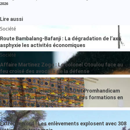
2026
Lire aussi
Société
Route Bambalang-Bafanji : La dégradation de l’axe
asphyxie les activités économiques
Société
Affaire Martinez Zogo : Le colonel Otoulou face au
feu croisé des avocats de la défense
Société
Inclusion : l’association SOMSO et Promhandicam
militent en faveur d’une réforme des formations en
hôtellerie-restauration
Société
Extrême-Nord : Les enlèvements explosent avec 308