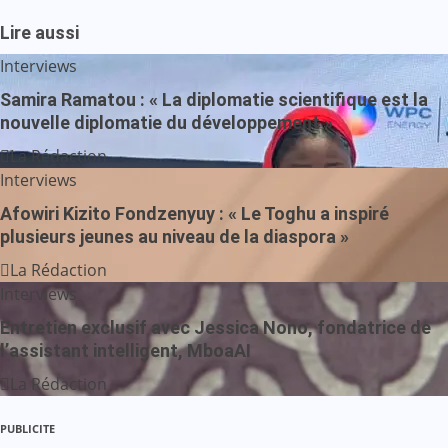
Lire aussi
Interviews
Samira Ramatou : « La diplomatie scientifique est la
nouvelle diplomatie du développement »
La Rédaction
Interviews
Afowiri Kizito Fondzenyuy : « Le Toghu a inspiré
plusieurs jeunes au niveau de la diaspora »
La Rédaction
Interviews
Entretien exclusif avec Jessica Nono, fondatrice de
l’assistant intelligent, MboaAI
La Rédaction
PUBLICITE