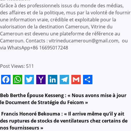
Grâce à des professionnels issus du monde des médias,
des affaires et de la politique, mus par la volonté de fournir
une information vraie, crédible et exploitable pour la
valorisation de la destination Cameroun, Vitrine du
Cameroun est devenu une plateforme de référence au
Cameroun. Contacts : vitrineducameroun@gmail.com, ou
via WhatsApp+86 16695017248
Post Views:
511
Facebook
WhatsApp
Twitter
Yahoo
LinkedIn
Telegram
Gmail
Share
Mail
Navigation
Beb Berthe Épouse Kesseng : « Nous avons mise à jour
le Document de Stratégie du Feicom »
de
Francis Honoré Bekouma : « Il arrive même qu’il y ait
l’article
des ruptures de stocks de ventilateurs chez certains de
nos fournisseurs »