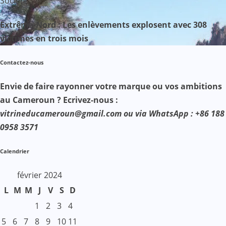
Société
Extrême-Nord : Les enlèvements explosent avec 308
victimes en trois mois
Contactez-nous
Envie de faire rayonner votre marque ou vos ambitions
au Cameroun ? Ecrivez-nous :
vitrineducameroun@gmail.com ou via WhatsApp : +86 188
0958 3571
Calendrier
février 2024
L
M
M
J
V
S
D
1
2
3
4
5
6
7
8
9
10
11