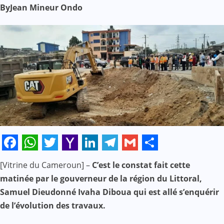
By
Jean Mineur Ondo
Facebook
WhatsApp
Twitter
Yahoo
LinkedIn
Telegram
Gmail
Share
[Vitrine du Cameroun] –
C’est le constat fait cette
Mail
matinée par le gouverneur de la région du Littoral,
Samuel Dieudonné Ivaha Diboua qui est allé s’enquérir
de l’évolution des travaux.