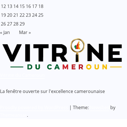
12
13
14
15
16
17
18
19
20
21
22
23
24
25
26
27
28
29
« Jan
Mar »
Vitrine du Cameroun
La fenêtre ouverte sur l'excellence camerounaise
Proudly powered by WordPress
|
Theme:
Newsbes
by
Themeansar
.