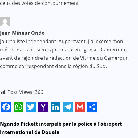
ceux des voies de contournement
Jean Mineur Ondo
Journaliste indépendant. Auparavant, j'ai exercé mon
métier dans plusieurs journaux en ligne au Cameroun,
avant de rejoindre la rédaction de Vitrine du Cameroun
comme correspondant dans la région du Sud.
Post Views:
366
Facebook
WhatsApp
Twitter
Yahoo
LinkedIn
Telegram
Gmail
Share
Mail
N
Ngando Pickett interpelé par la police à l’aéroport
international de Douala