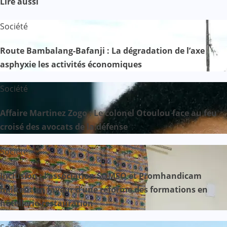
Lire aussi
Société
Route Bambalang-Bafanji : La dégradation de l’axe
asphyxie les activités économiques
Société
Affaire Martinez Zogo : Le colonel Otoulou face au feu
croisé des avocats de la défense
Société
Inclusion : l’association SOMSO et Promhandicam
militent en faveur d’une réforme des formations en
hôtellerie-restauration