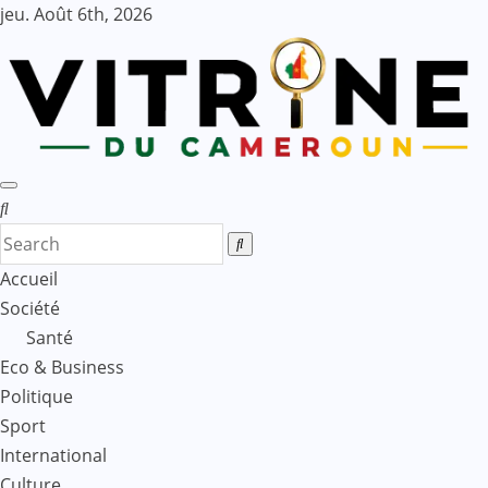
Skip
jeu. Août 6th, 2026
to
content
Accueil
Société
Santé
Eco & Business
Politique
Sport
International
Culture