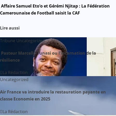
a
Affaire Samuel Eto’o et Gérémi Njitap : La Fédération
v
Camerounaise de Football saisit la CAF
i
Lire aussi
g
Tribune
Uncategorized
a
Pasteur Marcello Tunasi ou l’incarnation de la
t
résilience
i
La Rédaction
o
Uncategorized
n
Air France va introduire la restauration payante en
d
classe Economie en 2025
e
La Rédaction