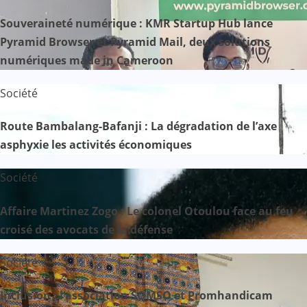
Souveraineté numérique : KMR Startup Hub lance
Pyramid Browser et Pyramid Mail, deux solutions
numériques made in Cameroon
Société
Route Bambalang-Bafanji : La dégradation de l’axe
asphyxie les activités économiques
Société
Affaire Martinez Zogo : Le colonel Otoulou face au feu
croisé des avocats de la défense
Société
Inclusion : l’association SOMSO et Promhandicam