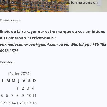
militent en faveur d’une réforme des formations en
hôtellerie-restauration
Contactez-nous
Envie de faire rayonner votre marque ou vos ambitions
au Cameroun ? Ecrivez-nous :
vitrineducameroun@gmail.com ou via WhatsApp : +86 188
0958 3571
Calendrier
février 2024
L
M
M
J
V
S
D
1
2
3
4
5
6
7
8
9
10
11
12
13
14
15
16
17
18