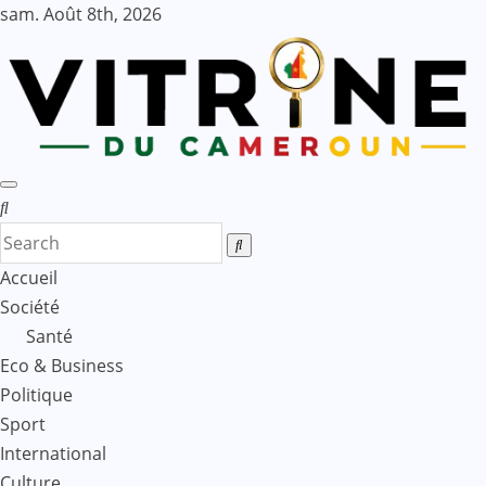
Skip
sam. Août 8th, 2026
to
content
Accueil
Société
Santé
Eco & Business
Politique
Sport
International
Culture