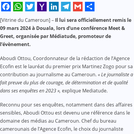
Facebook
WhatsApp
Twitter
Yahoo
LinkedIn
Telegram
Gmail
Share
[Vitrine du Cameroun] –
Il lui sera officiellement remis le
Mail
09 mars 2024 à Douala, lors d’une conférence Meet &
Greet, organisée par Médiatude, promoteur de
l’évènement.
Aboudi Ottou, Coordonnateur de la rédaction de l’Agence
Ecofin est le lauréat du premier prix Martinez Zogo pour sa
contribution au journalisme au Cameroun.
« Le journaliste a
fait preuve du plus de courage, de détermination et de qualité
dans ses enquêtes en 2023 »,
explique Mediatude.
Reconnu pour ses enquêtes, notamment dans des affaires
sensibles, Aboudi Ottou est devenu une référence dans le
domaine des médias au Cameroun. Chef du bureau
camerounais de l’Agence Ecofin, le choix du journaliste