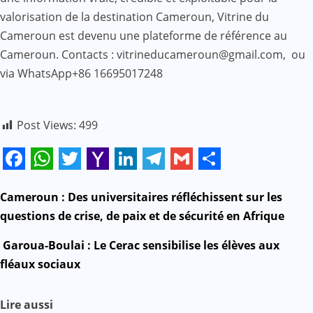
valorisation de la destination Cameroun, Vitrine du
Cameroun est devenu une plateforme de référence au
Cameroun. Contacts : vitrineducameroun@gmail.com, ou
via WhatsApp+86 16695017248
Post Views:
499
Facebook
WhatsApp
Twitter
Yahoo
LinkedIn
Telegram
Gmail
Share
Mail
N
Cameroun : Des universitaires réfléchissent sur les
questions de crise, de paix et de sécurité en Afrique
a
Garoua-Boulai : Le Cerac sensibilise les élèves aux
v
fléaux sociaux
i
Lire aussi