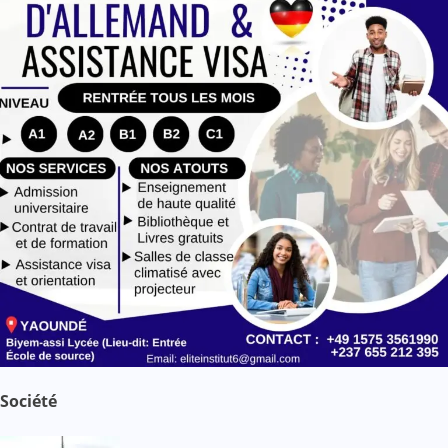
e
Société