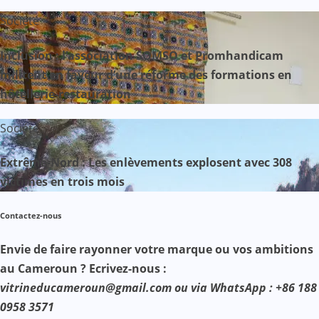
Société
Inclusion : l’association SOMSO et Promhandicam
militent en faveur d’une réforme des formations en
hôtellerie-restauration
Société
Extrême-Nord : Les enlèvements explosent avec 308
victimes en trois mois
Contactez-nous
Envie de faire rayonner votre marque ou vos ambitions
au Cameroun ? Ecrivez-nous :
vitrineducameroun@gmail.com ou via WhatsApp : +86 188
0958 3571