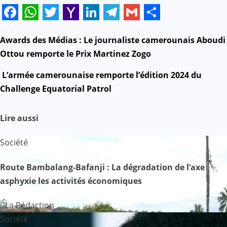
Facebook
WhatsApp
Twitter
Yahoo
LinkedIn
Telegram
Gmail
Share
Mail
N
Awards des Médias : Le journaliste camerounais Aboudi
Ottou remporte le Prix Martinez Zogo
a
L’armée camerounaise remporte l’édition 2024 du
v
Challenge Equatorial Patrol
i
Lire aussi
g
Société
a
Route Bambalang-Bafanji : La dégradation de l’axe
t
asphyxie les activités économiques
i
La Rédaction
o
Société