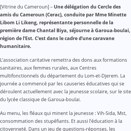
Facebook
WhatsApp
Twitter
Yahoo
LinkedIn
Telegram
Gmail
Share
[Vitrine du Cameroun] –
Une délégation du Cercle des
Mail
amis du Cameroun (Cerac), conduite par Mme Minette
Libom Li Likeng, représentante personnelle de la
première dame Chantal Biya, séjourne à Garoua-boulai,
région de l’Est. C’est dans le cadre d’une caravane
humanitaire.
L’association caritative remettra des dons aux formations
sanitaires, aux femmes rurales, aux Centres
multifonctionnels du département du Lom-et-Djerem. La
journée a commencé par les causeries éducatives qui se
déroulent actuellement avec la jeunesse scolaire, sur le site
du lycée classique de Garoua-boulai.
Au menu, les fléaux qui minent la jeunesse : Vih-Sida, Mst,
consommation des stupéfiants. Et aussi l’éducation à la
citoyenneté. Dans un jeu de questions-réponses, les