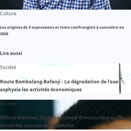
Culture
Les origines de 5 expressions et mots camfranglais à connaître en
2026
Lire aussi
Société
Route Bambalang-Bafanji : La dégradation de l’axe
asphyxie les activités économiques
Société
Affaire Martinez Zogo : Le colonel Otoulou face au feu
croisé des avocats de la défense