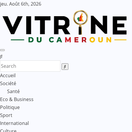
Skip
jeu. Août 6th, 2026
to
content
Accueil
Société
Santé
Eco & Business
Politique
Sport
International
Culture