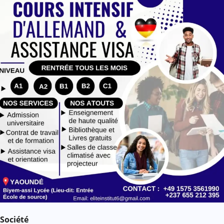
e
Société