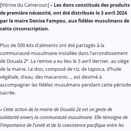
Facebook
WhatsApp
Twitter
Yahoo
LinkedIn
Telegram
Gmail
Share
[Vitrine du Cameroun]
–
Les dons constitués des produits
Mail
de première nécessité, ont été distribués le 3 avril 2024
par le maire Denise Fampou, aux fidèles musulmans de
cette circonscription.
Plus de 500 kits d’aliments ont été partagés à la
communauté musulmane installée dans l’arrondissement
e
de Douala 2
. La remise a eu lieu le 3 avril dernier, au siège
de la mairie. Le don, composé de riz, de tapioca, d’huile
végétale, d’eau, des macaronis…, est destiné à
accompagner les fidèles musulmans pendant cette période
sacrée.
« Cette action de la mairie de Douala 2e est un geste de
solidarité envers la communauté musulmane. Elle témoigne de
l’importance de l’unité et de la coexistence pacifique entre les