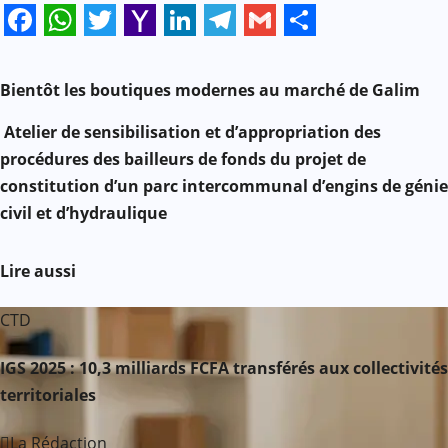
Facebook
WhatsApp
Twitter
Yahoo
LinkedIn
Telegram
Gmail
Share
N
Mail
Bientôt les boutiques modernes au marché de Galim
a
Atelier de sensibilisation et d’appropriation des
v
procédures des bailleurs de fonds du projet de
constitution d’un parc intercommunal d’engins de génie
i
civil et d’hydraulique
g
Lire aussi
a
CTD
t
i
IGS 2025 : 10,3 milliards FCFA transférés aux collectivités
territoriales
o
La Rédaction