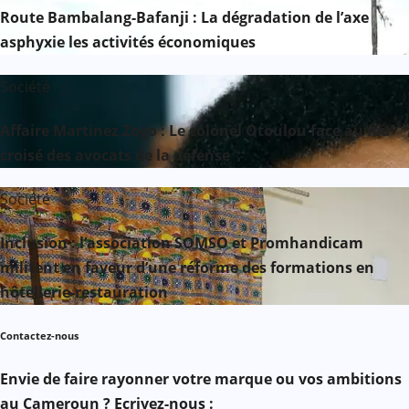
Route Bambalang-Bafanji : La dégradation de l’axe
asphyxie les activités économiques
Société
Affaire Martinez Zogo : Le colonel Otoulou face au feu
croisé des avocats de la défense
Société
Inclusion : l’association SOMSO et Promhandicam
militent en faveur d’une réforme des formations en
hôtellerie-restauration
Contactez-nous
Envie de faire rayonner votre marque ou vos ambitions
au Cameroun ? Ecrivez-nous :