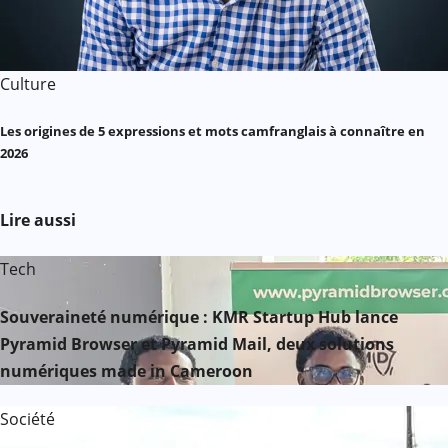
Culture
Les origines de 5 expressions et mots camfranglais à connaître en
2026
Lire aussi
Tech
Souveraineté numérique : KMR Startup Hub lance
Pyramid Browser et Pyramid Mail, deux solutions
numériques made in Cameroon
Société