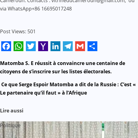
Cameroun. Contacts : vitrineducameroun@gmail.com, ou
via WhatsApp+86 16695017248
Post Views:
501
Facebook
WhatsApp
Twitter
Yahoo
LinkedIn
Telegram
Gmail
Share
Mail
N
Matomba S. E réussit à convaincre une centaine de
citoyens de s’inscrire sur les listes électorales.
a
Ce que Serge Espoir Matomba a dit de la Russie : C’est «
v
Le partenaire qu’il faut » à l’Afrique
i
Lire aussi
g
Politique
a