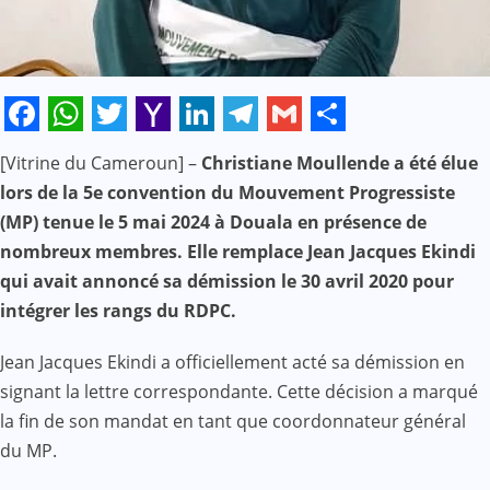
Facebook
WhatsApp
Twitter
Yahoo
LinkedIn
Telegram
Gmail
Share
[Vitrine du Cameroun] –
Christiane Moullende a été élue
Mail
lors de la 5e convention du Mouvement Progressiste
(MP) tenue le 5 mai 2024 à Douala en présence de
nombreux membres. Elle remplace Jean Jacques Ekindi
qui avait annoncé sa démission le 30 avril 2020 pour
intégrer les rangs du RDPC.
Jean Jacques Ekindi a officiellement acté sa démission en
signant la lettre correspondante. Cette décision a marqué
la fin de son mandat en tant que coordonnateur général
du MP.