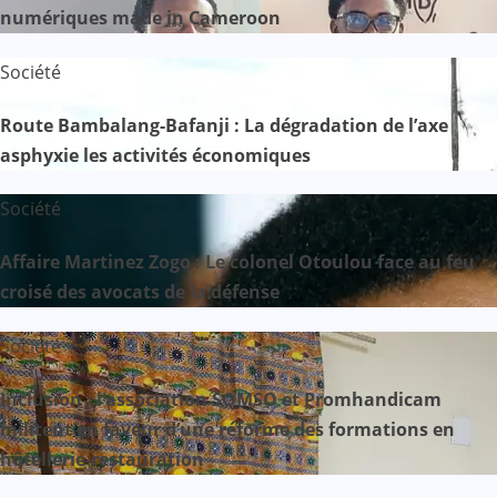
numériques made in Cameroon
Société
Route Bambalang-Bafanji : La dégradation de l’axe
asphyxie les activités économiques
Société
Affaire Martinez Zogo : Le colonel Otoulou face au feu
croisé des avocats de la défense
Société
Inclusion : l’association SOMSO et Promhandicam
militent en faveur d’une réforme des formations en
hôtellerie-restauration