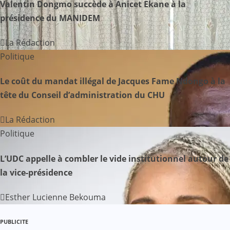
Valentin Dongmo succède à Anicet Ekane à la
t
présidence du MANIDEM
i
La Rédaction
o
Politique
n
Le coût du mandat illégal de Jacques Fame Ndongo à la
d
tête du Conseil d’administration du CHU
e
La Rédaction
Politique
l
’
L’UDC appelle à combler le vide institutionnel autour de
la vice-présidence
a
Esther Lucienne Bekouma
r
t
PUBLICITE