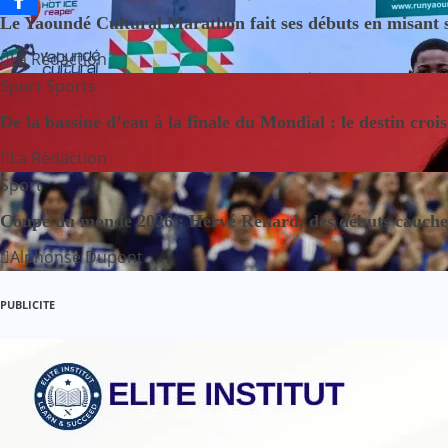
Le Yaoundé Cultural Marathon fait ses débuts en misant sur
i
La Rédaction
g
Sport
Sports
a
De la bassine d’eau à la finale du Mondial : le destin croi
t
La Rédaction
Sport
i
Coupe du monde 2026 : Hervé Renard, des débuts cauchem
o
Alphonse Dupont
n
PUBLICITE
d
e
l