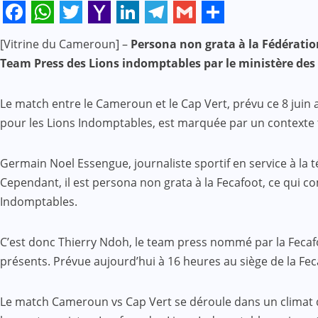
Facebook
WhatsApp
Twitter
Yahoo
LinkedIn
Telegram
Gmail
Share
[Vitrine du Cameroun] –
Persona non grata à la Fédération
Mail
Team Press des Lions indomptables par le ministère des S
Le match entre le Cameroun et le Cap Vert, prévu ce 8 juin
pour les Lions Indomptables, est marquée par un contexte t
Germain Noel Essengue, journaliste sportif en service à la
Cependant, il est persona non grata à la Fecafoot, ce qui c
Indomptables.
C’est donc Thierry Ndoh, le team press nommé par la Fecafoo
présents. Prévue aujourd’hui à 16 heures au siège de la Fe
Le match Cameroun vs Cap Vert se déroule dans un climat de