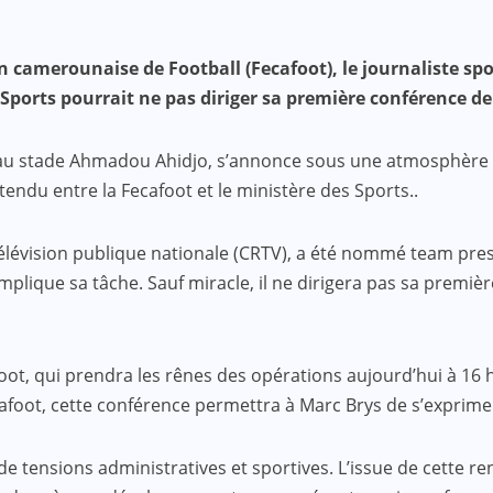
 camerounaise de Football (Fecafoot), le journaliste spo
ports pourrait ne pas diriger sa première conférence de p
 au stade Ahmadou Ahidjo, s’annonce sous une atmosphère par
endu entre la Fecafoot et le ministère des Sports..
 télévision publique nationale (CRTV), a été nommé team pre
omplique sa tâche. Sauf miracle, il ne dirigera pas sa premi
t, qui prendra les rênes des opérations aujourd’hui à 16 he
cafoot, cette conférence permettra à Marc Brys de s’exprime
 tensions administratives et sportives. L’issue de cette r