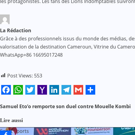
les protagonistes. Les fans des Lions Indomptables suivron
La Rédaction
Grâce à des professionnels issus du monde des médias, des af
valorisation de la destination Cameroun, Vitrine du Came
WhatsApp+86 16695017248
Post Views:
553
Facebook
WhatsApp
Twitter
Yahoo
LinkedIn
Telegram
Gmail
Share
Mail
Samuel Eto’o remporte son duel contre Mouelle Kombi
N
a
Lire aussi
Sport
Sports
v