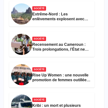
restauration
SOCIÉTÉ
Extrême-Nord : Les
enlèvements explosent avec
308 victimes en trois mois
SOCIÉTÉ
Recensement au Cameroun :
Trois prolongations, l’État ne
parvient toujours pas à achever
le comptage de la population
SOCIÉTÉ
Rise Up Women : une nouvelle
promotion de femmes outillées
pour l’emploi et
l’entrepreneuriat
SOCIÉTÉ
Kribi : un mort et plusieurs