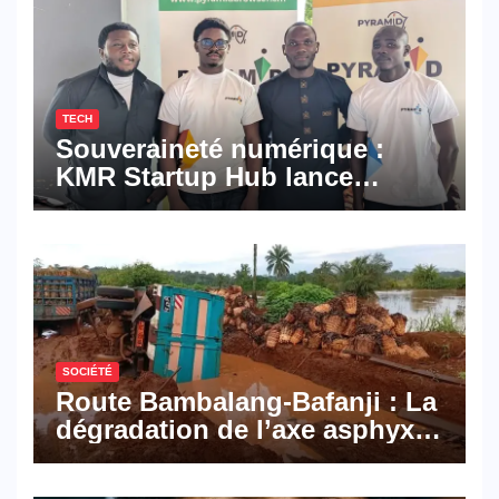
TECH
Souveraineté numérique :
KMR Startup Hub lance
Pyramid Browser et Pyramid
Mail, deux solutions
numériques made in
Cameroon
SOCIÉTÉ
Route Bambalang-Bafanji : La
dégradation de l’axe asphyxie
les activités économiques