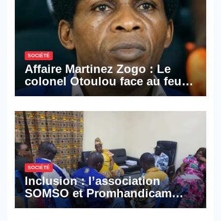
SOCIÉTÉ
Affaire Martinez Zogo : Le
colonel Otoulou face au feu
croisé des avocats de la
défense
SOCIÉTÉ
Inclusion : l’association
SOMSO et Promhandicam
militent en faveur d’une
réforme des formations en