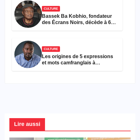
CULTURE
Bassek Ba Kobhio, fondateur
des Écrans Noirs, décède à 69
ans
CULTURE
Les origines de 5 expressions
et mots camfranglais à
connaître en 2026
Lire aussi