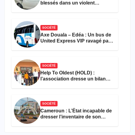
blessés dans un violent
accident près du port
SOCIÉTÉ
Axe Douala – Edéa : Un bus de
United Express VIP ravagé par
les flammes à Missole
SOCIÉTÉ
Help To Oldest (HOLD) :
l’association dresse un bilan
encourageant au premier
semestre de 2026
SOCIÉTÉ
Cameroun : L’État incapable de
dresser l’inventaire de son
propre patrimoine