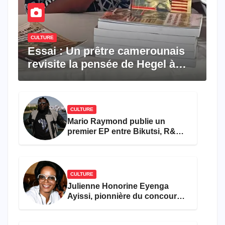
CULTURE
Essai : Un prêtre camerounais
revisite la pensée de Hegel à
travers le rêve américain
CULTURE
Mario Raymond publie un
premier EP entre Bikutsi, R&B
et pop française
CULTURE
Julienne Honorine Eyenga
Ayissi, pionnière du concours
Miss Cameroun, est décédée