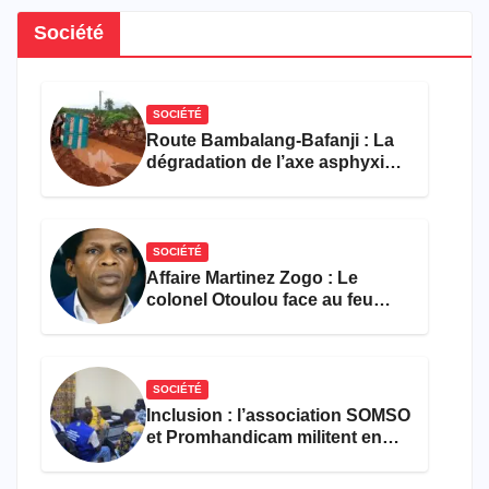
Société
SOCIÉTÉ
Route Bambalang-Bafanji : La
dégradation de l’axe asphyxie
les activités économiques
SOCIÉTÉ
Affaire Martinez Zogo : Le
colonel Otoulou face au feu
croisé des avocats de la
défense
SOCIÉTÉ
Inclusion : l’association SOMSO
et Promhandicam militent en
faveur d’une réforme des
formations en hôtellerie-