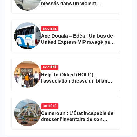
blessés dans un violent
accident près du port
SOCIÉTÉ
Axe Douala – Edéa : Un bus de
United Express VIP ravagé par
les flammes à Missole
SOCIÉTÉ
Help To Oldest (HOLD) :
l’association dresse un bilan
encourageant au premier
semestre de 2026
SOCIÉTÉ
Cameroun : L’État incapable de
dresser l’inventaire de son
propre patrimoine