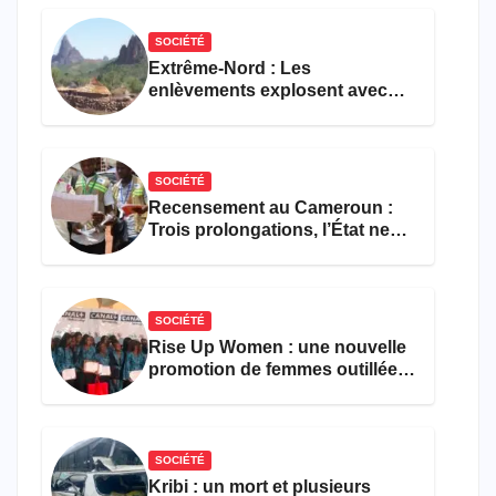
restauration
SOCIÉTÉ
Extrême-Nord : Les
enlèvements explosent avec
308 victimes en trois mois
SOCIÉTÉ
Recensement au Cameroun :
Trois prolongations, l’État ne
parvient toujours pas à achever
le comptage de la population
SOCIÉTÉ
Rise Up Women : une nouvelle
promotion de femmes outillées
pour l’emploi et
l’entrepreneuriat
SOCIÉTÉ
Kribi : un mort et plusieurs