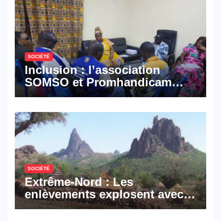
SOCIÉTÉ
Inclusion : l’association
SOMSO et Promhandicam
militent en faveur d’une
réforme des formations en
hôtellerie-restauration
SOCIÉTÉ
Extrême-Nord : Les
enlèvements explosent avec
308 victimes en trois mois