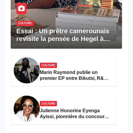
CULTURE
Essai : Un prêtre camerounais
revisite la pensée de Hegel à
travers le rêve américain
CULTURE
Mario Raymond publie un
premier EP entre Bikutsi, R&B
et pop française
CULTURE
Julienne Honorine Eyenga
Ayissi, pionnière du concours
Miss Cameroun, est décédée