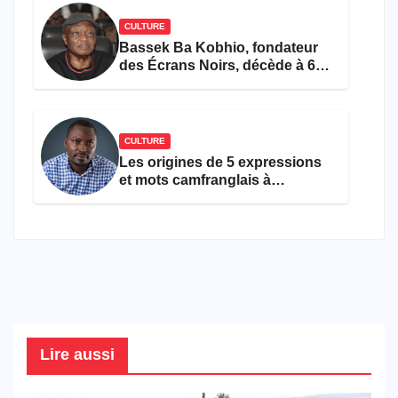
CULTURE
Bassek Ba Kobhio, fondateur
des Écrans Noirs, décède à 69
ans
CULTURE
Les origines de 5 expressions
et mots camfranglais à
connaître en 2026
Lire aussi