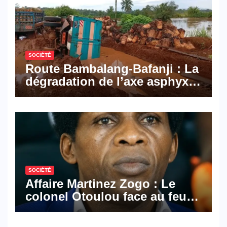
SOCIÉTÉ
Route Bambalang-Bafanji : La
dégradation de l’axe asphyxie
les activités économiques
SOCIÉTÉ
Affaire Martinez Zogo : Le
colonel Otoulou face au feu
croisé des avocats de la
défense