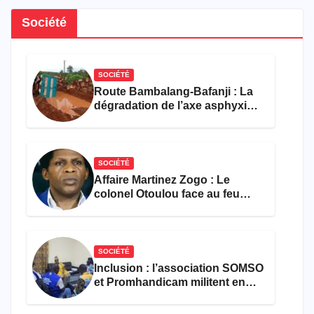
Société
SOCIÉTÉ
Route Bambalang-Bafanji : La
dégradation de l’axe asphyxie
les activités économiques
SOCIÉTÉ
Affaire Martinez Zogo : Le
colonel Otoulou face au feu
croisé des avocats de la
défense
SOCIÉTÉ
Inclusion : l’association SOMSO
et Promhandicam militent en
faveur d’une réforme des
formations en hôtellerie-