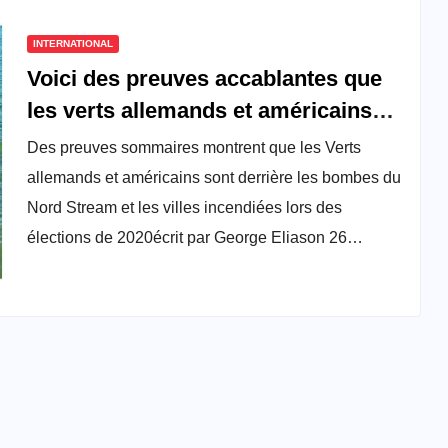
INTERNATIONAL
Voici des preuves accablantes que
les verts allemands et américains
sont derrière l’explosion du Nord
Des preuves sommaires montrent que les Verts
Stream et des incendies des villes
allemands et américains sont derrière les bombes du
durant l’élection de 2020
Nord Stream et les villes incendiées lors des
élections de 2020écrit par George Eliason 26…