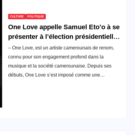
CULTURE
POLITIQUE
One Love appelle Samuel Eto’o à se
présenter à l’élection présidentielle
de 2025 dans son nouveau single
– One Love, est un artiste camerounais de renom,
connu pour son engagement profond dans la
musique et la société camerounaise. Depuis ses
débuts, One Love s’est imposé comme une…