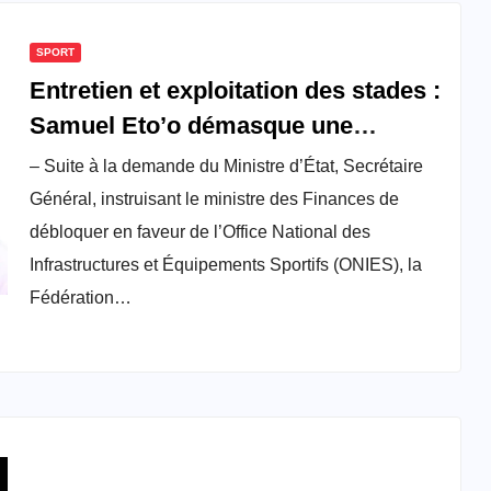
SPORT
Entretien et exploitation des stades :
Samuel Eto’o démasque une
tentative de détournement de fonds
– Suite à la demande du Ministre d’État, Secrétaire
par l’ONIES
Général, instruisant le ministre des Finances de
débloquer en faveur de l’Office National des
Infrastructures et Équipements Sportifs (ONIES), la
Fédération…