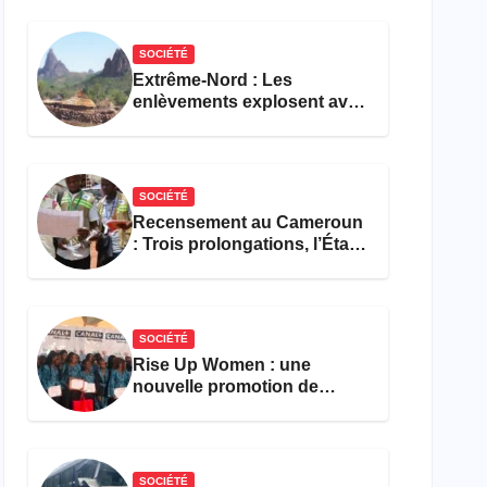
réforme des formations en
hôtellerie-restauration
SOCIÉTÉ
Extrême-Nord : Les
enlèvements explosent avec
308 victimes en trois mois
SOCIÉTÉ
Recensement au Cameroun
: Trois prolongations, l’État
ne parvient toujours pas à
achever le comptage de la
population
SOCIÉTÉ
Rise Up Women : une
nouvelle promotion de
femmes outillées pour
l’emploi et l’entrepreneuriat
SOCIÉTÉ