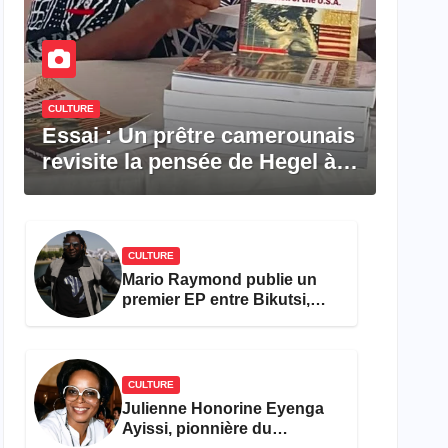
CULTURE
Essai : Un prêtre camerounais
revisite la pensée de Hegel à
travers le rêve américain
CULTURE
Mario Raymond publie un
premier EP entre Bikutsi,
R&B et pop française
CULTURE
Julienne Honorine Eyenga
Ayissi, pionnière du