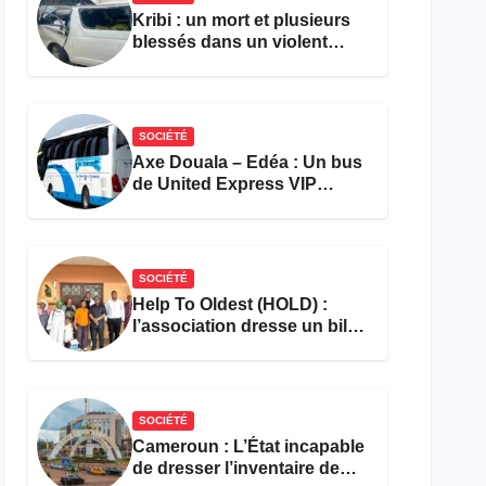
Kribi : un mort et plusieurs
blessés dans un violent
accident près du port
SOCIÉTÉ
Axe Douala – Edéa : Un bus
de United Express VIP
ravagé par les flammes à
Missole
SOCIÉTÉ
Help To Oldest (HOLD) :
l’association dresse un bilan
encourageant au premier
semestre de 2026
SOCIÉTÉ
Cameroun : L’État incapable
de dresser l’inventaire de