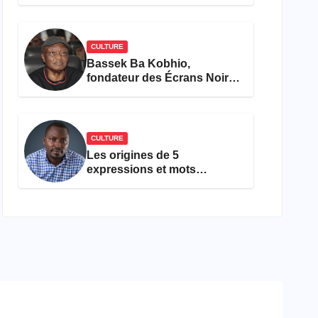
concours Miss Cameroun,
est décédée
CULTURE
Bassek Ba Kobhio,
fondateur des Écrans Noirs,
décède à 69 ans
CULTURE
Les origines de 5
expressions et mots
camfranglais à connaître en
2026