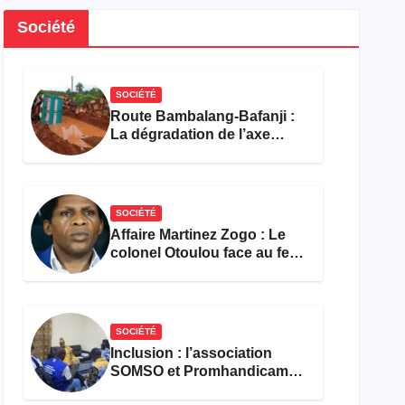
Société
SOCIÉTÉ
Route Bambalang-Bafanji :
La dégradation de l’axe
asphyxie les activités
économiques
SOCIÉTÉ
Affaire Martinez Zogo : Le
colonel Otoulou face au feu
croisé des avocats de la
défense
SOCIÉTÉ
Inclusion : l’association
SOMSO et Promhandicam
militent en faveur d’une