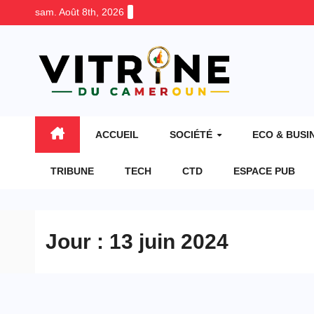
Skip
sam. Août 8th, 2026
to
content
ACCUEIL
SOCIÉTÉ
ECO & BUSI
TRIBUNE
TECH
CTD
ESPACE PUB
Jour :
13 juin 2024