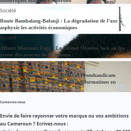
numériques made in Cameroon
Société
Route Bambalang-Bafanji : La dégradation de l’axe
asphyxie les activités économiques
Société
Affaire Martinez Zogo : Le colonel Otoulou face au feu
croisé des avocats de la défense
Société
Inclusion : l’association SOMSO et Promhandicam
militent en faveur d’une réforme des formations en
hôtellerie-restauration
Contactez-nous
Envie de faire rayonner votre marque ou vos ambitions
au Cameroun ? Ecrivez-nous :