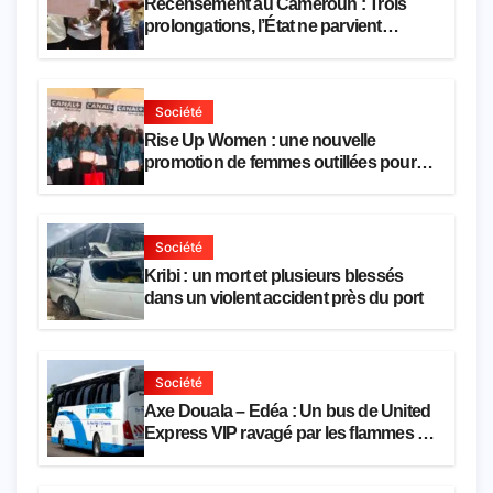
Recensement au Cameroun : Trois
prolongations, l’État ne parvient
toujours pas à achever le comptage de
la population
Société
Rise Up Women : une nouvelle
promotion de femmes outillées pour
l’emploi et l’entrepreneuriat
Société
Kribi : un mort et plusieurs blessés
dans un violent accident près du port
Société
Axe Douala – Edéa : Un bus de United
Express VIP ravagé par les flammes à
Missole