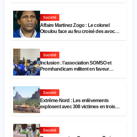
Société
Affaire Martinez Zogo : Le colonel
Otoulou face au feu croisé des avocats
de la défense
Société
Inclusion : l’association SOMSO et
Promhandicam militent en faveur
d’une réforme des formations en
hôtellerie-restauration
Société
Extrême-Nord : Les enlèvements
explosent avec 308 victimes en trois
mois
Société