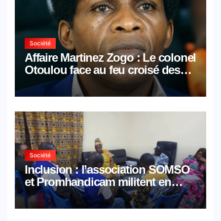
Société
Affaire Martinez Zogo : Le colonel
Otoulou face au feu croisé des
avocats de la défense
Société
Inclusion : l’association SOMSO
et Promhandicam militent en
faveur d’une réforme des
formations en hôtellerie-
restauration