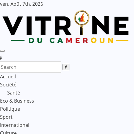
Skip
ven. Août 7th, 2026
to
content
Accueil
Société
Santé
Eco & Business
Politique
Sport
International
Culture