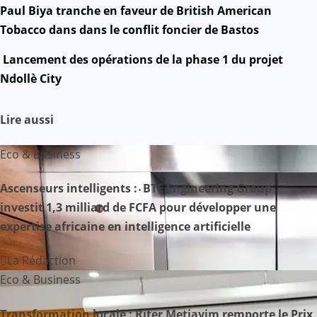
Mail
N
Paul Biya tranche en faveur de British American
Tobacco dans dans le conflit foncier de Bastos
a
Lancement des opérations de la phase 1 du projet
v
Ndollè City
i
Lire aussi
g
Eco & Business
a
Ascenseurs intelligents : BTE Engineering Group
t
investit 1,3 milliard de FCFA pour développer une
i
expertise africaine en intelligence artificielle
o
La Rédaction
n
Eco & Business
d
Transformation locale : Riter Metiayim remporte le Prix