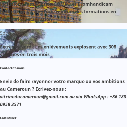
Inclusion : l’association SOMSO et Promhandicam
militent en faveur d’une réforme des formations en
hôtellerie-restauration
Société
Extrême-Nord : Les enlèvements explosent avec 308
victimes en trois mois
Contactez-nous
Envie de faire rayonner votre marque ou vos ambitions
au Cameroun ? Ecrivez-nous :
vitrineducameroun@gmail.com ou via WhatsApp : +86 188
0958 3571
Calendrier