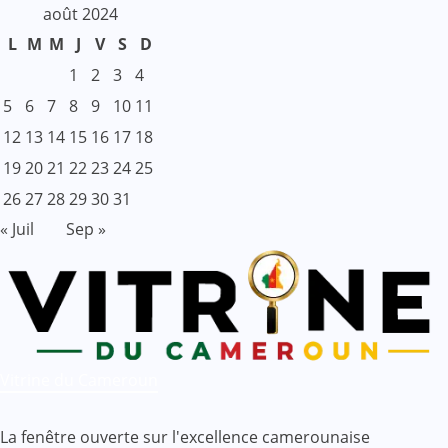
août 2024
L
M
M
J
V
S
D
1
2
3
4
5
6
7
8
9
10
11
12
13
14
15
16
17
18
19
20
21
22
23
24
25
26
27
28
29
30
31
« Juil
Sep »
Vitrine du Cameroun
La fenêtre ouverte sur l'excellence camerounaise