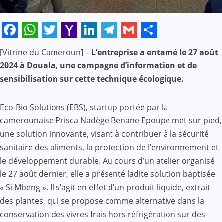
Facebook
WhatsApp
Twitter
Yahoo
LinkedIn
Telegram
Gmail
Share
[Vitrine du Cameroun] –
L’entreprise a entamé le 27 août
Mail
2024 à Douala, une campagne d’information et de
sensibilisation sur cette technique écologique.
Eco-Bio Solutions (EBS), startup portée par la
camerounaise Prisca Nadège Benane Epoupe met sur pied,
une solution innovante, visant à contribuer à la sécurité
sanitaire des aliments, la protection de l’environnement et
le développement durable. Au cours d’un atelier organisé
le 27 août dernier, elle a présenté ladite solution baptisée
« Si Mbeng ». Il s’agit en effet d’un produit liquide, extrait
des plantes, qui se propose comme alternative dans la
conservation des vivres frais hors réfrigération sur des