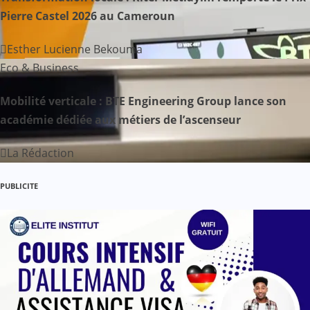
Pierre Castel 2026 au Cameroun
e
Esther Lucienne Bekouma
l
Eco & Business
’
Mobilité verticale : BTE Engineering Group lance son
a
académie dédiée aux métiers de l’ascenseur
r
La Rédaction
t
PUBLICITE
i
c
l
e