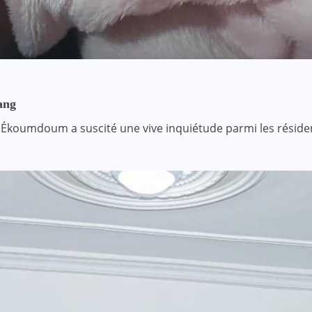
ang
é à Ékoumdoum a suscité une vive inquiétude parmi les résid