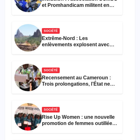
et Promhandicam militent en
faveur d’une réforme des
formations en hôtellerie-
restauration
SOCIÉTÉ
Extrême-Nord : Les
enlèvements explosent avec
308 victimes en trois mois
SOCIÉTÉ
Recensement au Cameroun :
Trois prolongations, l’État ne
parvient toujours pas à achever
le comptage de la population
SOCIÉTÉ
Rise Up Women : une nouvelle
promotion de femmes outillées
pour l’emploi et
l’entrepreneuriat