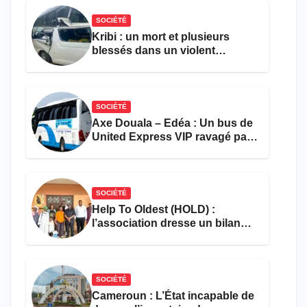
SOCIÉTÉ
Kribi : un mort et plusieurs
blessés dans un violent
accident près du port
SOCIÉTÉ
Axe Douala – Edéa : Un bus de
United Express VIP ravagé par
les flammes à Missole
SOCIÉTÉ
Help To Oldest (HOLD) :
l’association dresse un bilan
encourageant au premier
semestre de 2026
SOCIÉTÉ
Cameroun : L’État incapable de