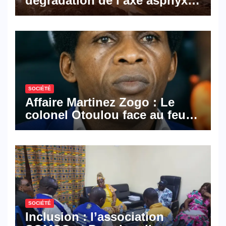
dégradation de l’axe asphyxie
les activités économiques
SOCIÉTÉ
Affaire Martinez Zogo : Le
colonel Otoulou face au feu
croisé des avocats de la
défense
SOCIÉTÉ
Inclusion : l’association