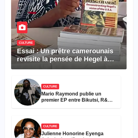
CULTURE
Essai : Un prêtre camerounais
revisite la pensée de Hegel à
travers le rêve américain
CULTURE
Mario Raymond publie un
premier EP entre Bikutsi, R&B
et pop française
CULTURE
Julienne Honorine Eyenga