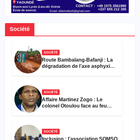
Société
SOCIÉTÉ
Route Bambalang-Bafanji : La
dégradation de l’axe asphyxie
les activités économiques
SOCIÉTÉ
Affaire Martinez Zogo : Le
colonel Otoulou face au feu
croisé des avocats de la
défense
SOCIÉTÉ
Inclusion : l’association SOMSO