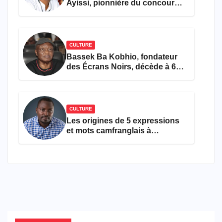
Ayissi, pionnière du concours
Miss Cameroun, est décédée
CULTURE
Bassek Ba Kobhio, fondateur
des Écrans Noirs, décède à 69
ans
CULTURE
Les origines de 5 expressions
et mots camfranglais à
connaître en 2026