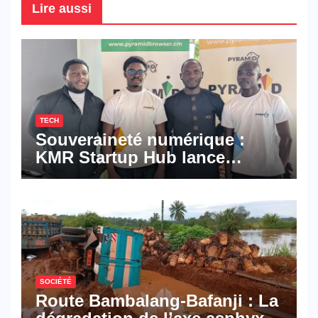
Lire aussi
TECH
Souveraineté numérique :
KMR Startup Hub lance
Pyramid Browser et Pyramid
Mail, deux solutions
numériques made in
Cameroon
SOCIÉTÉ
Route Bambalang-Bafanji : La