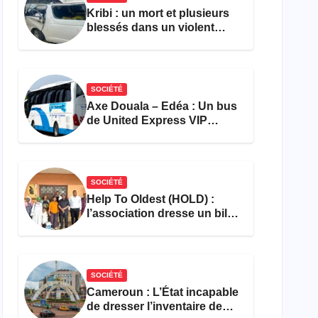
Kribi : un mort et plusieurs
blessés dans un violent
accident près du port
SOCIÉTÉ
Axe Douala – Edéa : Un bus
de United Express VIP
ravagé par les flammes à
Missole
SOCIÉTÉ
Help To Oldest (HOLD) :
l’association dresse un bilan
encourageant au premier
semestre de 2026
SOCIÉTÉ
Cameroun : L’État incapable
de dresser l’inventaire de