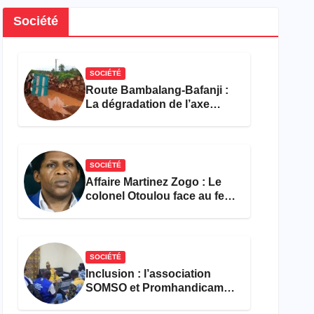
Société
SOCIÉTÉ
Route Bambalang-Bafanji :
La dégradation de l’axe
asphyxie les activités
économiques
SOCIÉTÉ
Affaire Martinez Zogo : Le
colonel Otoulou face au feu
croisé des avocats de la
défense
SOCIÉTÉ
Inclusion : l’association
SOMSO et Promhandicam
militent en faveur d’une