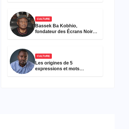
concours Miss Cameroun,
est décédée
CULTURE
Bassek Ba Kobhio,
fondateur des Écrans Noirs,
décède à 69 ans
CULTURE
Les origines de 5
expressions et mots
camfranglais à connaître en
2026