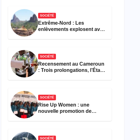
réforme des formations en
hôtellerie-restauration
SOCIÉTÉ
Extrême-Nord : Les
enlèvements explosent avec
308 victimes en trois mois
SOCIÉTÉ
Recensement au Cameroun
: Trois prolongations, l’État
ne parvient toujours pas à
achever le comptage de la
population
SOCIÉTÉ
Rise Up Women : une
nouvelle promotion de
femmes outillées pour
l’emploi et l’entrepreneuriat
SOCIÉTÉ