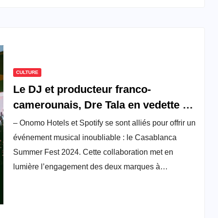
CULTURE
Le DJ et producteur franco-
camerounais, Dre Tala en vedette au
Casablanca Summer Fest 2024
– Onomo Hotels et Spotify se sont alliés pour offrir un
organisé par ONOMO Hotels et
événement musical inoubliable : le Casablanca
Spotify
Summer Fest 2024. Cette collaboration met en
lumière l’engagement des deux marques à…