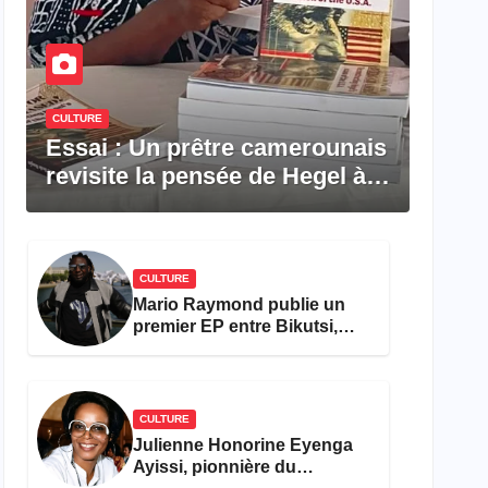
CULTURE
Essai : Un prêtre camerounais
revisite la pensée de Hegel à
travers le rêve américain
CULTURE
Mario Raymond publie un
premier EP entre Bikutsi,
R&B et pop française
CULTURE
Julienne Honorine Eyenga
Ayissi, pionnière du