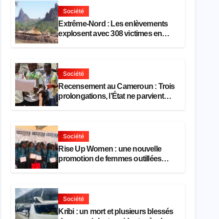
Société
Extrême-Nord : Les enlèvements
explosent avec 308 victimes en
trois mois
Société
Recensement au Cameroun : Trois
prolongations, l’État ne parvient
toujours pas à achever le
comptage de la population
Société
Rise Up Women : une nouvelle
promotion de femmes outillées
pour l’emploi et l’entrepreneuriat
Société
Kribi : un mort et plusieurs blessés