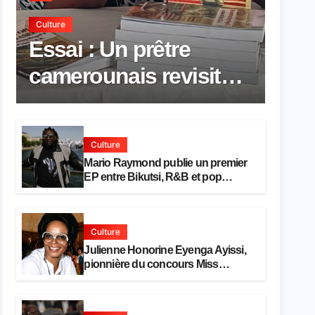
Culture
Essai : Un prêtre
camerounais revisite
la pensée de Hegel à
travers le rêve
Culture
américain
Mario Raymond publie un premier
EP entre Bikutsi, R&B et pop
française
Culture
Julienne Honorine Eyenga Ayissi,
pionnière du concours Miss
Cameroun, est décédée