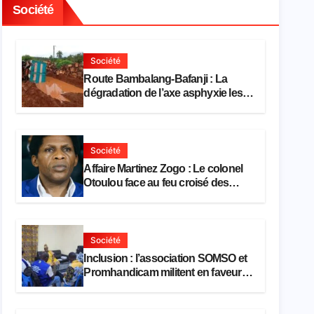
Société
Société
Route Bambalang-Bafanji : La
dégradation de l’axe asphyxie les
activités économiques
Société
Affaire Martinez Zogo : Le colonel
Otoulou face au feu croisé des
avocats de la défense
Société
Inclusion : l’association SOMSO et
Promhandicam militent en faveur
d’une réforme des formations en
hôtellerie-restauration