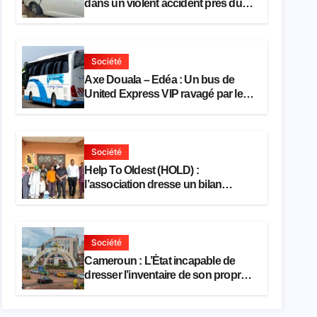
dans un violent accident près du
port
Société
Axe Douala – Edéa : Un bus de
United Express VIP ravagé par les
flammes à Missole
Société
Help To Oldest (HOLD) :
l’association dresse un bilan
encourageant au premier semestre
de 2026
Société
Cameroun : L’État incapable de
dresser l’inventaire de son propre
patrimoine