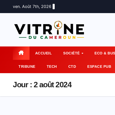
Skip
ven. Août 7th, 2026
to
content
ACCUEIL
SOCIÉTÉ
ECO & BU
TRIBUNE
TECH
CTD
ESPACE PUB
Jour :
2 août 2024