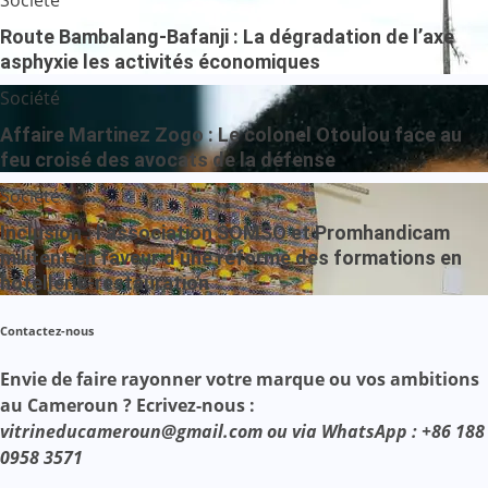
Route Bambalang-Bafanji : La dégradation de l’axe
asphyxie les activités économiques
Société
Affaire Martinez Zogo : Le colonel Otoulou face au
feu croisé des avocats de la défense
Société
Inclusion : l’association SOMSO et Promhandicam
militent en faveur d’une réforme des formations en
hôtellerie-restauration
Contactez-nous
Envie de faire rayonner votre marque ou vos ambitions
au Cameroun ? Ecrivez-nous :
vitrineducameroun@gmail.com ou via WhatsApp : +86 188
0958 3571