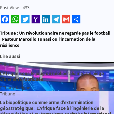
Post Views:
433
Facebook
WhatsApp
Twitter
Yahoo
LinkedIn
Telegram
Gmail
Share
Mail
Navigation
Tribune : Un révolutionnaire ne regarde pas le football
Pasteur Marcello Tunasi ou l’incarnation de la
de
résilience
l’article
Lire aussi
Tribune
L’Afrique sous le joug du néolibéralisme : Le piège
d’une élite fabriquée
Charly Kengne
Tribune
La biopolitique comme arme d’extermination
géostratégique : L’Afrique face à l’ingénierie de la