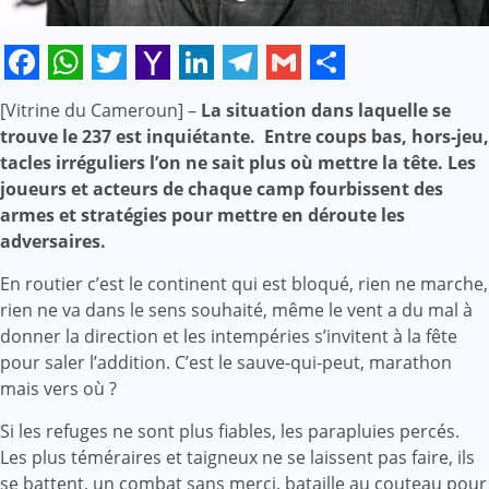
Facebook
WhatsApp
Twitter
Yahoo
LinkedIn
Telegram
Gmail
Share
[Vitrine du Cameroun] –
La situation dans laquelle se
Mail
trouve le 237 est inquiétante. Entre coups bas, hors-jeu,
tacles irréguliers l’on ne sait plus où mettre la tête. Les
joueurs et acteurs de chaque camp fourbissent des
armes et stratégies pour mettre en déroute les
adversaires.
En routier c’est le continent qui est bloqué, rien ne marche,
rien ne va dans le sens souhaité, même le vent a du mal à
donner la direction et les intempéries s’invitent à la fête
pour saler l’addition. C’est le sauve-qui-peut, marathon
mais vers où ?
Si les refuges ne sont plus fiables, les parapluies percés.
Les plus téméraires et taigneux ne se laissent pas faire, ils
se battent, un combat sans merci, bataille au couteau pour