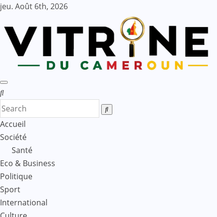
Skip
jeu. Août 6th, 2026
to
content
Accueil
Société
Santé
Eco & Business
Politique
Sport
International
Culture