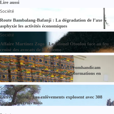
Lire aussi
Société
Route Bambalang-Bafanji : La dégradation de l’axe
asphyxie les activités économiques
Société
Affaire Martinez Zogo : Le colonel Otoulou face au feu
croisé des avocats de la défense
Société
Inclusion : l’association SOMSO et Promhandicam
militent en faveur d’une réforme des formations en
hôtellerie-restauration
Société
Extrême-Nord : Les enlèvements explosent avec 308
victimes en trois mois