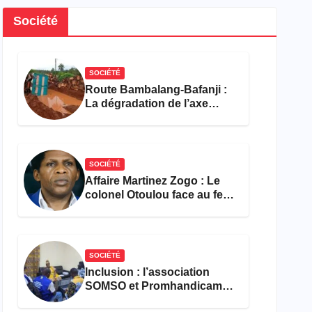
Société
SOCIÉTÉ
Route Bambalang-Bafanji :
La dégradation de l’axe
asphyxie les activités
économiques
SOCIÉTÉ
Affaire Martinez Zogo : Le
colonel Otoulou face au feu
croisé des avocats de la
défense
SOCIÉTÉ
Inclusion : l’association
SOMSO et Promhandicam
militent en faveur d’une