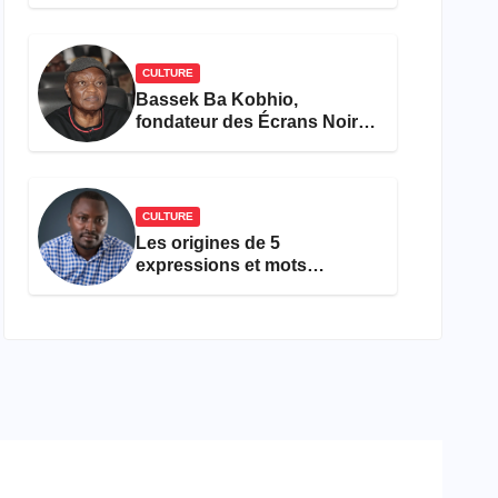
concours Miss Cameroun,
est décédée
CULTURE
Bassek Ba Kobhio,
fondateur des Écrans Noirs,
décède à 69 ans
CULTURE
Les origines de 5
expressions et mots
camfranglais à connaître en
2026