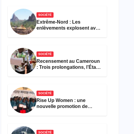
réforme des formations en
hôtellerie-restauration
SOCIÉTÉ
Extrême-Nord : Les
enlèvements explosent avec
308 victimes en trois mois
SOCIÉTÉ
Recensement au Cameroun
: Trois prolongations, l’État
ne parvient toujours pas à
achever le comptage de la
population
SOCIÉTÉ
Rise Up Women : une
nouvelle promotion de
femmes outillées pour
l’emploi et l’entrepreneuriat
SOCIÉTÉ