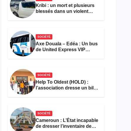
Kribi : un mort et plusieurs
blessés dans un violent
accident près du port
SOCIÉTÉ
Axe Douala – Edéa : Un bus
de United Express VIP
ravagé par les flammes à
Missole
SOCIÉTÉ
Help To Oldest (HOLD) :
l’association dresse un bilan
encourageant au premier
semestre de 2026
SOCIÉTÉ
Cameroun : L’État incapable
de dresser l’inventaire de