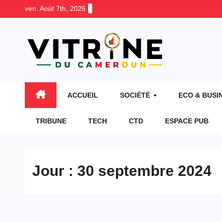
Skip
ven. Août 7th, 2026
to
content
ACCUEIL
SOCIÉTÉ
ECO & BUSI
TRIBUNE
TECH
CTD
ESPACE PUB
Jour :
30 septembre 2024