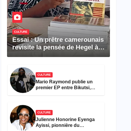
CULTURE
Essai : Un prêtre camerounais
revisite la pensée de Hegel à
travers le rêve américain
CULTURE
Mario Raymond publie un
premier EP entre Bikutsi,
R&B et pop française
CULTURE
Julienne Honorine Eyenga
Ayissi, pionnière du