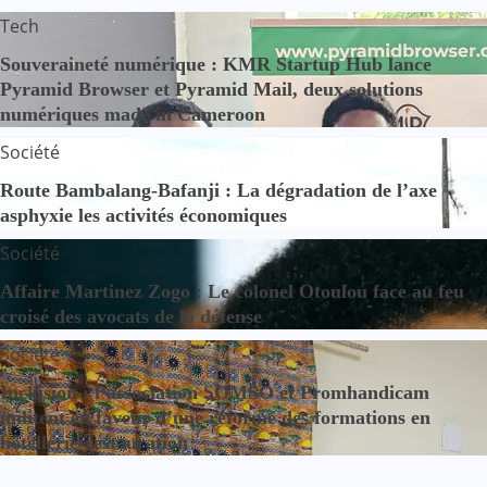
Tech
Souveraineté numérique : KMR Startup Hub lance
Pyramid Browser et Pyramid Mail, deux solutions
numériques made in Cameroon
Société
Route Bambalang-Bafanji : La dégradation de l’axe
asphyxie les activités économiques
Société
Affaire Martinez Zogo : Le colonel Otoulou face au feu
croisé des avocats de la défense
Société
Inclusion : l’association SOMSO et Promhandicam
militent en faveur d’une réforme des formations en
hôtellerie-restauration