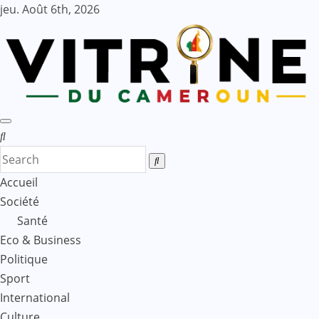
Skip
jeu. Août 6th, 2026
to
content
Accueil
Société
Santé
Eco & Business
Politique
Sport
International
Culture