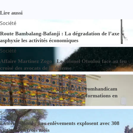
Lire aussi
Société
Route Bambalang-Bafanji : La dégradation de l’axe
asphyxie les activités économiques
Société
Affaire Martinez Zogo : Le colonel Otoulou face au feu
croisé des avocats de la défense
Société
Inclusion : l’association SOMSO et Promhandicam
militent en faveur d’une réforme des formations en
hôtellerie-restauration
Société
Extrême-Nord : Les enlèvements explosent avec 308
victimes en trois mois