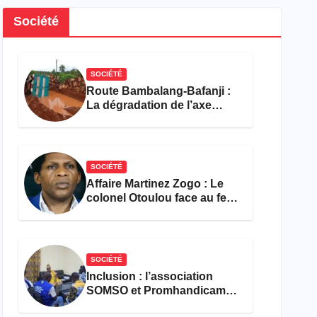
Société
SOCIÉTÉ
Route Bambalang-Bafanji :
La dégradation de l’axe
asphyxie les activités
économiques
SOCIÉTÉ
Affaire Martinez Zogo : Le
colonel Otoulou face au feu
croisé des avocats de la
défense
SOCIÉTÉ
Inclusion : l’association
SOMSO et Promhandicam
militent en faveur d’une