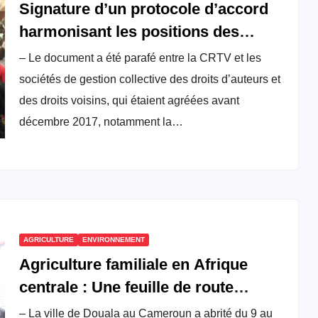
Signature d’un protocole d’accord
harmonisant les positions des
artistes sur les modalités des
– Le document a été parafé entre la CRTV et les
paiements des arriérés dus aux
sociétés de gestion collective des droits d’auteurs et
artistes par la CRTV
des droits voisins, qui étaient agréées avant
décembre 2017, notamment la…
AGRICULTURE
ENVIRONNEMENT
Agriculture familiale en Afrique
centrale : Une feuille de route
élaborée pour la période 2024-2028
– La ville de Douala au Cameroun a abrité du 9 au