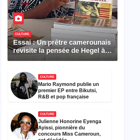
CULTURE
Essai : Un prêtre camerounais
revisite la pensée de Hegel à
travers le rêve américain
CULTURE
Mario Raymond publie un
premier EP entre Bikutsi,
R&B et pop française
CULTURE
Julienne Honorine Eyenga
Ayissi, pionnière du
concours Miss Cameroun,