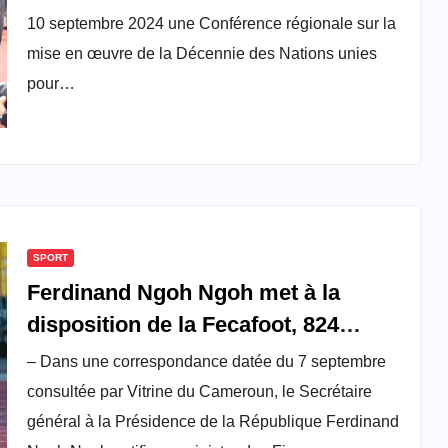
afin de libérer le plein potentiel des
10 septembre 2024 une Conférence régionale sur la
paysans
mise en œuvre de la Décennie des Nations unies
pour…
SPORT
Ferdinand Ngoh Ngoh met à la
disposition de la Fecafoot, 824
millions de FCFA pour la
– Dans une correspondance datée du 7 septembre
participation du Cameroun à la
consultée par Vitrine du Cameroun, le Secrétaire
Coupe du Monde U20 en Colombie
général à la Présidence de la République Ferdinand