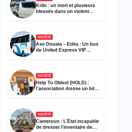
Kribi : un mort et plusieurs
blessés dans un violent
accident près du port
SOCIÉTÉ
Axe Douala – Edéa : Un bus
de United Express VIP
ravagé par les flammes à
Missole
SOCIÉTÉ
Help To Oldest (HOLD) :
l’association dresse un bilan
encourageant au premier
semestre de 2026
SOCIÉTÉ
Cameroun : L’État incapable
de dresser l’inventaire de