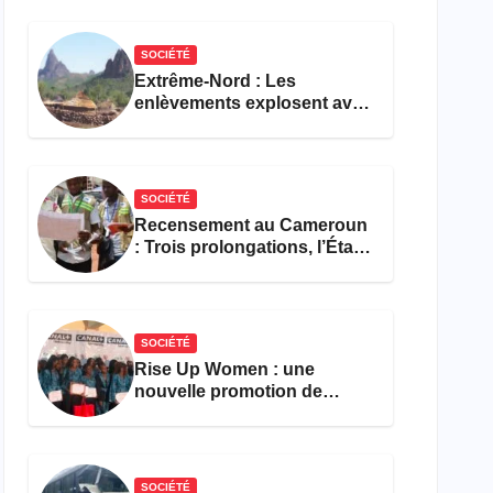
réforme des formations en
hôtellerie-restauration
SOCIÉTÉ
Extrême-Nord : Les
enlèvements explosent avec
308 victimes en trois mois
SOCIÉTÉ
Recensement au Cameroun
: Trois prolongations, l’État
ne parvient toujours pas à
achever le comptage de la
population
SOCIÉTÉ
Rise Up Women : une
nouvelle promotion de
femmes outillées pour
l’emploi et l’entrepreneuriat
SOCIÉTÉ