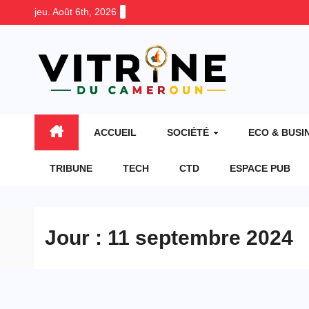
Skip
jeu. Août 6th, 2026
to
content
ACCUEIL
SOCIÉTÉ
ECO & BUSI
TRIBUNE
TECH
CTD
ESPACE PUB
Jour :
11 septembre 2024