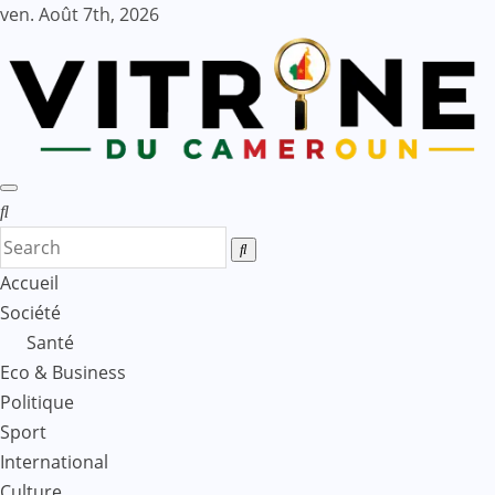
Skip
ven. Août 7th, 2026
to
content
Accueil
Société
Santé
Eco & Business
Politique
Sport
International
Culture