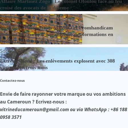
Affaire Martinez Zogo : Le colonel Otoulou face au feu
croisé des avocats de la défense
Société
Inclusion : l’association SOMSO et Promhandicam
militent en faveur d’une réforme des formations en
hôtellerie-restauration
Société
Extrême-Nord : Les enlèvements explosent avec 308
victimes en trois mois
Contactez-nous
Envie de faire rayonner votre marque ou vos ambitions
au Cameroun ? Ecrivez-nous :
vitrineducameroun@gmail.com ou via WhatsApp : +86 188
0958 3571