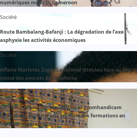
numériques made in Cameroon
Société
Route Bambalang-Bafanji : La dégradation de l’axe
asphyxie les activités économiques
Société
Affaire Martinez Zogo : Le colonel Otoulou face au feu
croisé des avocats de la défense
Société
Inclusion : l’association SOMSO et Promhandicam
militent en faveur d’une réforme des formations en
hôtellerie-restauration