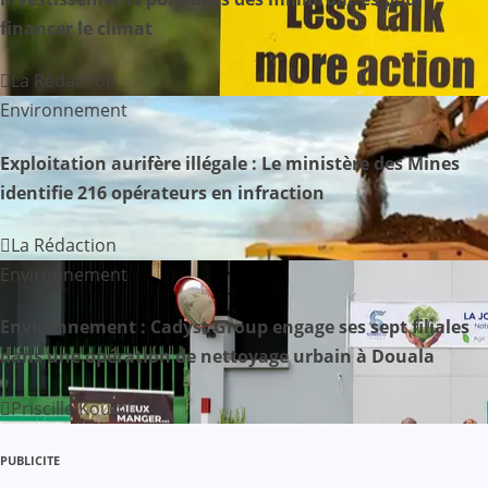
financer le climat
La Rédaction
Environnement
Exploitation aurifère illégale : Le ministère des Mines
identifie 216 opérateurs en infraction
La Rédaction
Environnement
Environnement : Cadyst Group engage ses sept filiales
dans une opération de nettoyage urbain à Douala
Priscille Koumi
PUBLICITE