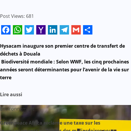
Post Views:
681
Facebook
WhatsApp
Twitter
Yahoo
LinkedIn
Telegram
Gmail
Share
Mail
Navigation
Hysacam inaugure son premier centre de transfert de
déchets à Douala
de
Biodiversité mondiale : Selon WWF, les cinq prochaines
années seront déterminantes pour l’avenir de la vie sur
l’article
terre
Lire aussi
Environnement
Greenpeace Africa réclame une taxe sur les
investissements polluants des milliardaires pour