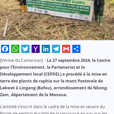
Facebook
WhatsApp
Twitter
Yahoo
LinkedIn
Telegram
Gmail
Share
[Vitrine du Cameroun] –
Le 27 septembre 2024, le Centre
Mail
pour l’Environnement, le Partenariat et le
Développement local (CEPDEL) a procédé à la mise en
terre des plants de raphia sur le mont Pastorale de
Lekwet à Lingang (Bafou), arrondissement de Nkong-
Zem, département de la Menoua.
L’activité s’inscrit dans le cadre de la mise en œuvre du
Projet de gestion durable de la ressource en eau par les