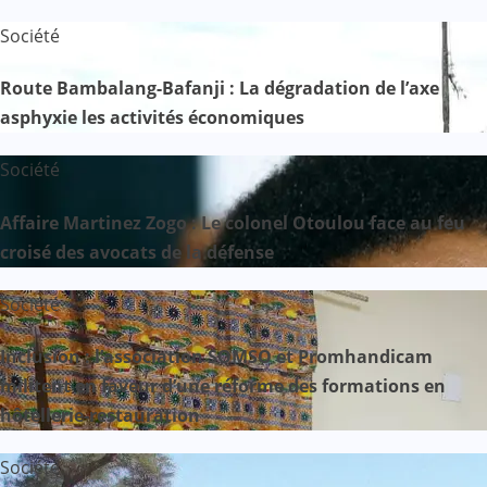
Société
Route Bambalang-Bafanji : La dégradation de l’axe
asphyxie les activités économiques
Société
Affaire Martinez Zogo : Le colonel Otoulou face au feu
croisé des avocats de la défense
Société
Inclusion : l’association SOMSO et Promhandicam
militent en faveur d’une réforme des formations en
hôtellerie-restauration
Société