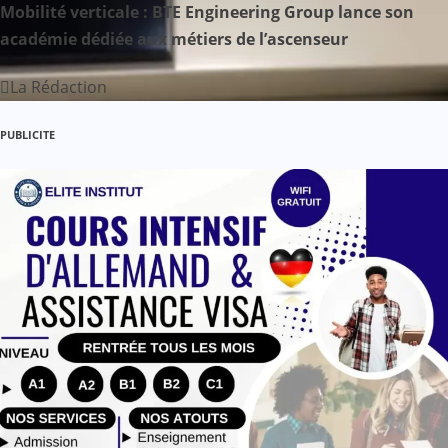
Mobilité verticale : BTE Engineering Group lance son
a
académie dédiée aux métiers de l’ascenseur
r
La Rédaction
t
PUBLICITE
i
c
l
e