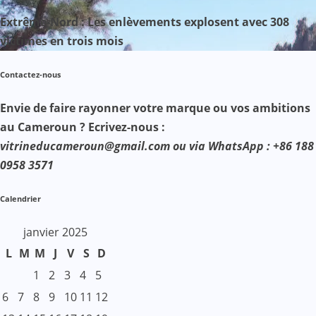
Extrême-Nord : Les enlèvements explosent avec 308
victimes en trois mois
Contactez-nous
Envie de faire rayonner votre marque ou vos ambitions
au Cameroun ? Ecrivez-nous :
vitrineducameroun@gmail.com ou via WhatsApp : +86 188
0958 3571
Calendrier
janvier 2025
L
M
M
J
V
S
D
1
2
3
4
5
6
7
8
9
10
11
12