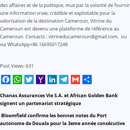
des affaires et de la politique, mus par la volonté de fournir
une information vraie, crédible et exploitable pour la
valorisation de la destination Cameroun, Vitrine du
Cameroun est devenu une plateforme de référence au
Cameroun. Contacts : vitrineducameroun@gmail.com, ou
via WhatsApp+86 16695017248
Post Views:
631
Facebook
WhatsApp
Twitter
Yahoo
LinkedIn
Telegram
Gmail
Share
Mail
N
Chanas Assurances Vie S.A. et African Golden Bank
signent un partenariat stratégique
a
Bloomfield confirme les bonnes notes du Port
v
autonome de Douala pour la 3eme année consécutive