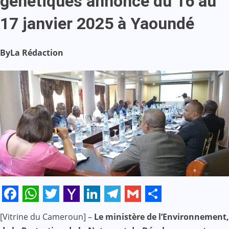
génétiques annoncé du 16 au
17 janvier 2025 à Yaoundé
By
La Rédaction
Facebook
WhatsApp
Twitter
Yahoo
LinkedIn
Telegram
Gmail
Share
[Vitrine du Cameroun] –
Le ministère de l’Environnement,
Mail