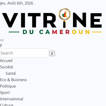
Skip
jeu. Août 6th, 2026
to
content
Accueil
Société
Santé
Eco & Business
Politique
Sport
International
Culture