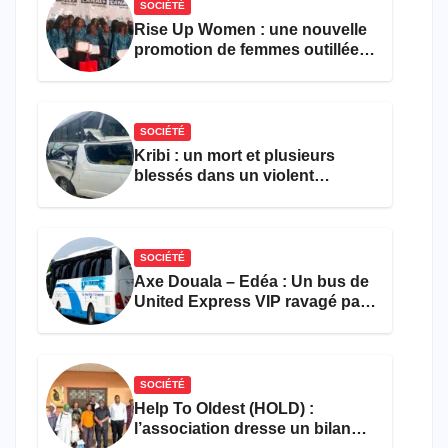
SOCIÉTÉ
Rise Up Women : une nouvelle
promotion de femmes outillées
pour l’emploi et
l’entrepreneuriat
SOCIÉTÉ
Kribi : un mort et plusieurs
blessés dans un violent
accident près du port
SOCIÉTÉ
Axe Douala – Edéa : Un bus de
United Express VIP ravagé par
les flammes à Missole
SOCIÉTÉ
Help To Oldest (HOLD) :
l’association dresse un bilan