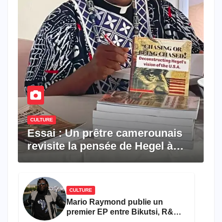
CULTURE
Essai : Un prêtre camerounais
revisite la pensée de Hegel à
travers le rêve américain
CULTURE
Mario Raymond publie un
premier EP entre Bikutsi, R&B
et pop française