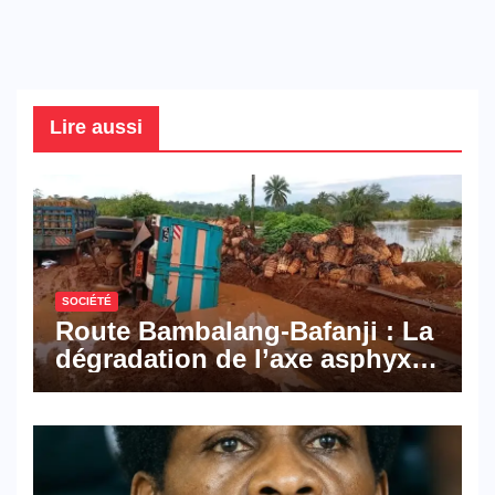
Lire aussi
SOCIÉTÉ
Route Bambalang-Bafanji : La
dégradation de l’axe asphyxie
les activités économiques