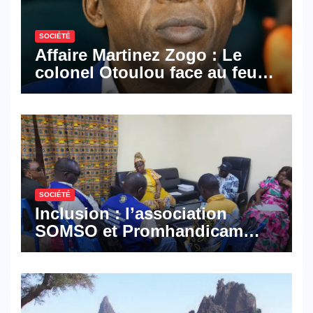
SOCIÉTÉ
Affaire Martinez Zogo : Le
colonel Otoulou face au feu
croisé des avocats de la
défense
SOCIÉTÉ
Inclusion : l’association
SOMSO et Promhandicam
militent en faveur d’une
réforme des formations en
hôtellerie-restauration