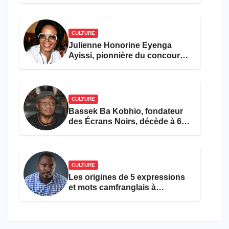
CULTURE
Julienne Honorine Eyenga
Ayissi, pionnière du concours
Miss Cameroun, est décédée
CULTURE
Bassek Ba Kobhio, fondateur
des Écrans Noirs, décède à 69
ans
CULTURE
Les origines de 5 expressions
et mots camfranglais à
connaître en 2026