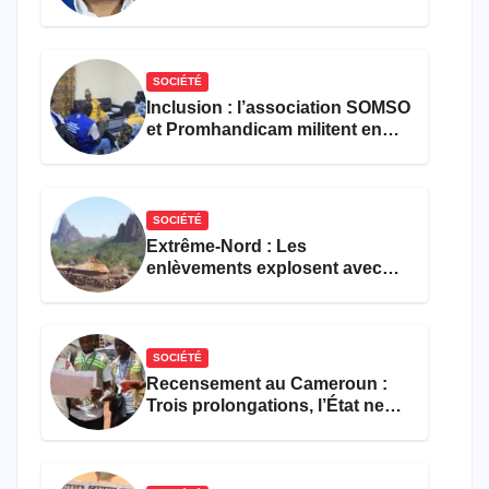
croisé des avocats de la
défense
SOCIÉTÉ
Inclusion : l’association SOMSO
et Promhandicam militent en
faveur d’une réforme des
formations en hôtellerie-
restauration
SOCIÉTÉ
Extrême-Nord : Les
enlèvements explosent avec
308 victimes en trois mois
SOCIÉTÉ
Recensement au Cameroun :
Trois prolongations, l’État ne
parvient toujours pas à achever
le comptage de la population