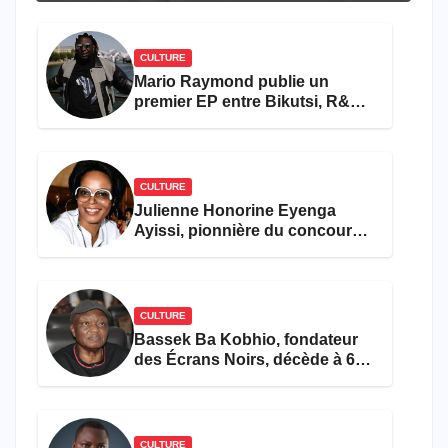
CULTURE
Mario Raymond publie un
premier EP entre Bikutsi, R&B
et pop française
CULTURE
Julienne Honorine Eyenga
Ayissi, pionnière du concours
Miss Cameroun, est décédée
CULTURE
Bassek Ba Kobhio, fondateur
des Écrans Noirs, décède à 69
ans
CULTURE