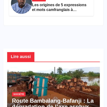
Les origines de 5 expressions
et mots camfranglais à
connaître en 2026
Lire aussi
SOCIÉTÉ
Route Bambalang-Bafanji : La
dégradation de l’axe asphyxie