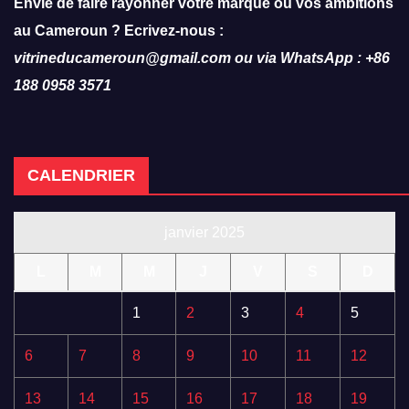
Envie de faire rayonner votre marque ou vos ambitions
au Cameroun ? Ecrivez-nous :
vitrineducameroun@gmail.com ou via WhatsApp : +86
188 0958 3571
CALENDRIER
janvier 2025
L
M
M
J
V
S
D
1
2
3
4
5
6
7
8
9
10
11
12
13
14
15
16
17
18
19