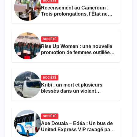
SOCIÉTÉ
Recensement au Cameroun :
Trois prolongations, l’État ne
parvient toujours pas à achever
le comptage de la population
SOCIÉTÉ
Rise Up Women : une nouvelle
promotion de femmes outillées
pour l’emploi et
l’entrepreneuriat
SOCIÉTÉ
Kribi : un mort et plusieurs
blessés dans un violent
accident près du port
SOCIÉTÉ
Axe Douala – Edéa : Un bus de
United Express VIP ravagé par
les flammes à Missole