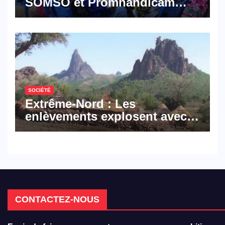
SOMSO et Promhandicam
militent en faveur d’une
réforme des formations en
hôtellerie-restauration
SOCIÉTÉ
Extrême-Nord : Les
enlèvements explosent avec
308 victimes en trois mois
CONTACTEZ-NOUS