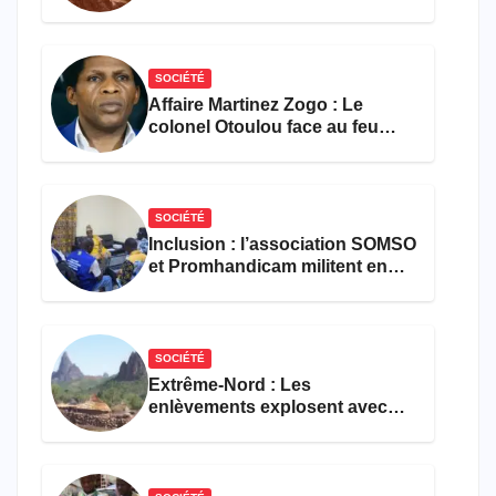
les activités économiques
SOCIÉTÉ
Affaire Martinez Zogo : Le
colonel Otoulou face au feu
croisé des avocats de la
défense
SOCIÉTÉ
Inclusion : l’association SOMSO
et Promhandicam militent en
faveur d’une réforme des
formations en hôtellerie-
restauration
SOCIÉTÉ
Extrême-Nord : Les
enlèvements explosent avec
308 victimes en trois mois