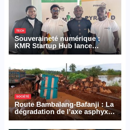
TECH
Souveraineté numérique :
KMR Startup Hub lance
Pyramid Browser et Pyramid
Mail, deux solutions
numériques made in
Cameroon
SOCIÉTÉ
Route Bambalang-Bafanji : La
dégradation de l’axe asphyxie
les activités économiques