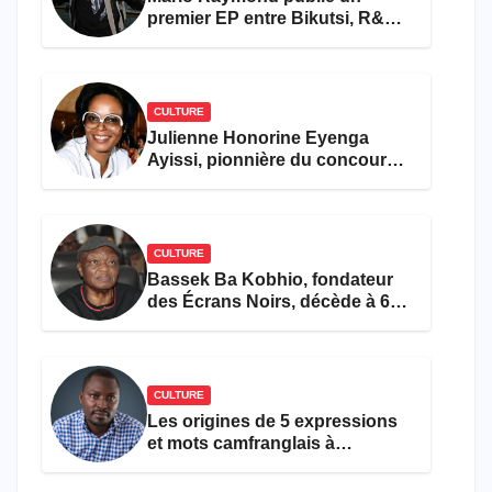
premier EP entre Bikutsi, R&B
et pop française
CULTURE
Julienne Honorine Eyenga
Ayissi, pionnière du concours
Miss Cameroun, est décédée
CULTURE
Bassek Ba Kobhio, fondateur
des Écrans Noirs, décède à 69
ans
CULTURE
Les origines de 5 expressions
et mots camfranglais à
connaître en 2026