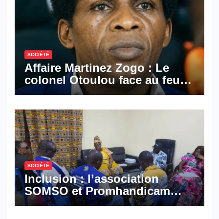
SOCIÉTÉ
Affaire Martinez Zogo : Le
colonel Otoulou face au feu
croisé des avocats de la
défense
SOCIÉTÉ
Inclusion : l’association
SOMSO et Promhandicam
militent en faveur d’une
réforme des formations en