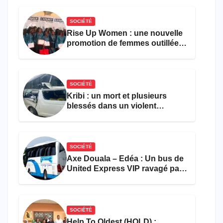
le comptage de la population
SOCIÉTÉ
Rise Up Women : une nouvelle
promotion de femmes outillées
pour l’emploi et
l’entrepreneuriat
SOCIÉTÉ
Kribi : un mort et plusieurs
blessés dans un violent
accident près du port
SOCIÉTÉ
Axe Douala – Edéa : Un bus de
United Express VIP ravagé par
les flammes à Missole
SOCIÉTÉ
Help To Oldest (HOLD) :