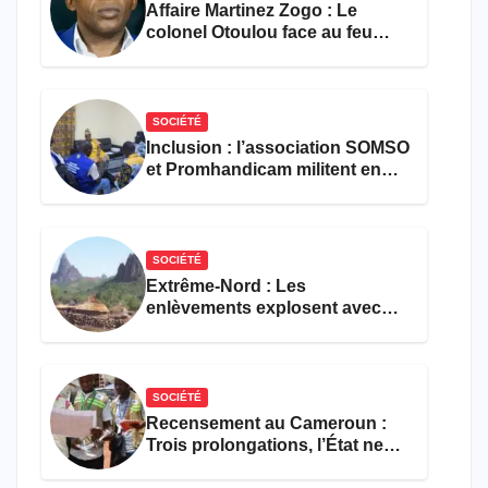
Affaire Martinez Zogo : Le
colonel Otoulou face au feu
croisé des avocats de la
défense
SOCIÉTÉ
Inclusion : l’association SOMSO
et Promhandicam militent en
faveur d’une réforme des
formations en hôtellerie-
restauration
SOCIÉTÉ
Extrême-Nord : Les
enlèvements explosent avec
308 victimes en trois mois
SOCIÉTÉ
Recensement au Cameroun :
Trois prolongations, l’État ne
parvient toujours pas à achever