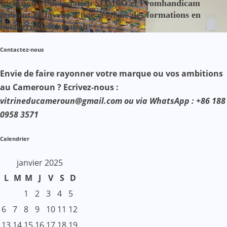
Inclusion : l’association SOMSO et Promhandicam
militent en faveur d’une réforme des formations en
hôtellerie-restauration
Contactez-nous
Envie de faire rayonner votre marque ou vos ambitions
au Cameroun ? Ecrivez-nous :
vitrineducameroun@gmail.com ou via WhatsApp : +86 188
0958 3571
Calendrier
janvier 2025
L
M
M
J
V
S
D
1
2
3
4
5
6
7
8
9
10
11
12
13
14
15
16
17
18
19