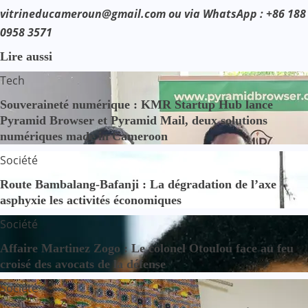
vitrineducameroun@gmail.com ou via WhatsApp : +86 188
0958 3571
Lire aussi
Tech
Souveraineté numérique : KMR Startup Hub lance
Pyramid Browser et Pyramid Mail, deux solutions
numériques made in Cameroon
Société
Route Bambalang-Bafanji : La dégradation de l’axe
asphyxie les activités économiques
Société
Affaire Martinez Zogo : Le colonel Otoulou face au feu
croisé des avocats de la défense
Société