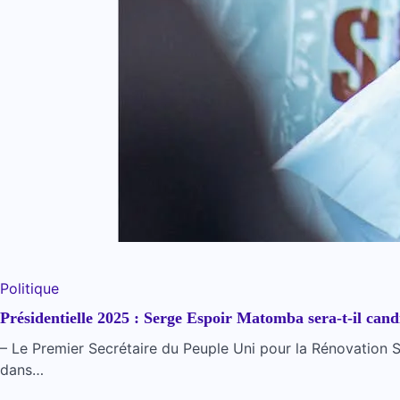
Politique
Présidentielle 2025 : Serge Espoir Matomba sera-t-il ca
– Le Premier Secrétaire du Peuple Uni pour la Rénovation So
dans…