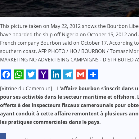
This picture taken on May 22, 2012 shows the Bourbon Liberty
have boarded the ship off Nigeria on October 15, 2012 and 
French company Bourbon said on October 17. According to p
southern coast. AFP PHOTO / HO / BOURBON / Tomasz Mo
MARKETING NO ADVERTISING CAMPAIGNS - DISTRIBUTED AS 
Facebook
WhatsApp
Twitter
Yahoo
LinkedIn
Telegram
Gmail
Share
[Vitrine du Cameroun] –
L’affaire bourbon s’inscrit dans
Mail
pour ses activités dans le secteur maritime et offshore. 
offerts à des inspecteurs fiscaux camerounais pour obten
ayant conduit à cette affaire remontent à plusieurs ann
les pratiques commerciales dans le pays.