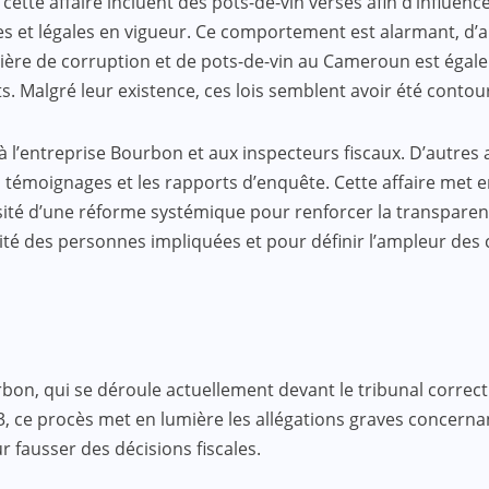
te affaire incluent des pots-de-vin versés afin d’influencer 
 et légales en vigueur. Ce comportement est alarmant, d’aut
atière de corruption et de pots-de-vin au Cameroun est égal
. Malgré leur existence, ces lois semblent avoir été contourn
as à l’entreprise Bourbon et aux inspecteurs fiscaux. D’aut
émoignages et les rapports d’enquête. Cette affaire met en 
té d’une réforme systémique pour renforcer la transparence 
lité des personnes impliquées et pour définir l’ampleur des
bon, qui se déroule actuellement devant le tribunal correcti
023, ce procès met en lumière les allégations graves concer
 fausser des décisions fiscales.