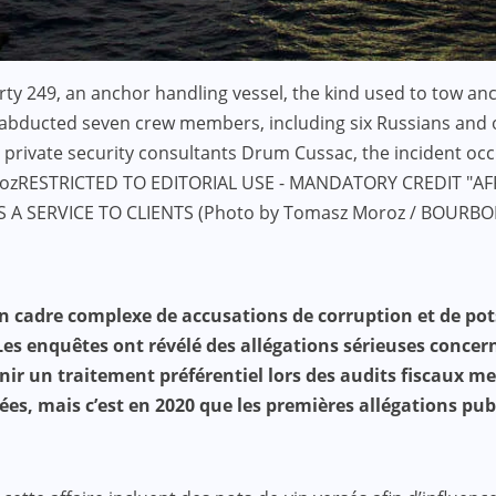
 249, an anchor handling vessel, the kind used to tow anchor
abducted seven crew members, including six Russians and one
rivate security consultants Drum Cussac, the incident occu
rozRESTRICTED TO EDITORIAL USE - MANDATORY CREDIT "AF
A SERVICE TO CLIENTS (Photo by Tomasz Moroz / BOURBON
 un cadre complexe de accusations de corruption et de po
Les enquêtes ont révélé des allégations sérieuses concern
ir un traitement préférentiel lors des audits fiscaux me
ées, mais c’est en 2020 que les premières allégations pu