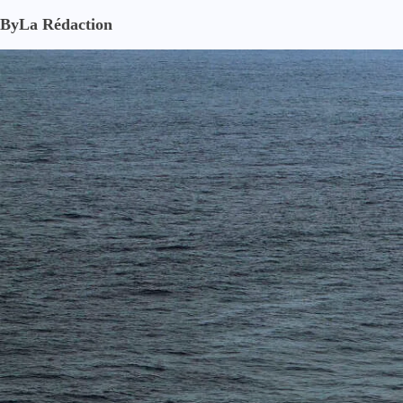
By
La Rédaction