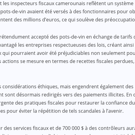
t les inspecteurs fiscaux camerounais reflètent un système 
ts-de-vin avaient été versés à des fonctionnaires pour obten
t des millions d’euros, ce qui soulève des préoccupations 
 prétendument accepté des pots-de-vin en échange de tarifs 
vantagé les entreprises respectueuses des lois, créant ain
 qui pourraient avoir été préjudiciables non seulement pou
 actions se mesure en termes de recettes fiscales perdues,
à des considérations éthiques, mais engendrent également d
 sont désormais redirigés vers des paiements illicites. En 
ente des pratiques fiscales pour restaurer la confiance du 
es pour éviter la répétition de tels scandales à l’avenir.
r des services fiscaux et de 700 000 $ à des contrôleurs aura