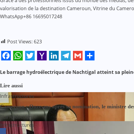
Grâce à des professionnels issus du monde des médias, des af
valorisation de la destination Cameroun, Vitrine du Came
WhatsApp+86 16695017248
Post Views:
623
Facebook
WhatsApp
Twitter
Yahoo
LinkedIn
Telegram
Gmail
Share
Mail
N
Le barrage hydroélectrique de Nachtigal atteint sa plei
a
Lire aussi
Infrastructures
v
Cameroun : Onze ans après sa nomination, le ministre des
i
La Rédaction
g
Infrastructures