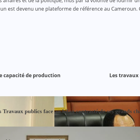
faires et de la politique, mus par la volonté de fournir une
roun est devenu une plateforme de référence au Cameroun.
ne capacité de production
Les travaux 
 Travaux publics face au bilan contrasté de ses grands ch