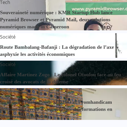
Tech
Souveraineté numérique : KMR Startup Hub lance
Pyramid Browser et Pyramid Mail, deux solutions
numériques made in Cameroon
Société
Route Bambalang-Bafanji : La dégradation de l’axe
asphyxie les activités économiques
Société
Affaire Martinez Zogo : Le colonel Otoulou face au feu
croisé des avocats de la défense
Société
Inclusion : l’association SOMSO et Promhandicam
militent en faveur d’une réforme des formations en
hôtellerie-restauration