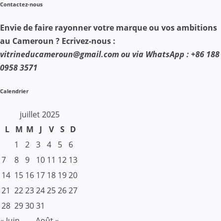
Contactez-nous
Envie de faire rayonner votre marque ou vos ambitions
au Cameroun ? Ecrivez-nous :
vitrineducameroun@gmail.com ou via WhatsApp : +86 188
0958 3571
Calendrier
juillet 2025
L
M
M
J
V
S
D
1
2
3
4
5
6
7
8
9
10
11
12
13
14
15
16
17
18
19
20
21
22
23
24
25
26
27
28
29
30
31
« Juin
Août »