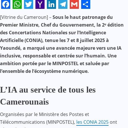
Facebook
WhatsApp
Twitter
Yahoo
LinkedIn
Telegram
Gmail
Share
[Vitrine du Cameroun] –
Sous le haut patronage du
Mail
Premier Ministre, Chef du Gouvernement, la 2ᵉ édition
des Concertations Nationales sur l’Intelligence
Artificielle (CONIA), tenue les 7 et 8 juillet 2025 à
Yaoundé, a marqué une avancée majeure vers une IA
inclusive, responsable et centrée sur l’humain. Une
ambition portée par le MINPOSTEL et saluée par
l’ensemble de l’écosystème numérique.
L’IA au service de tous les
Camerounais
Organisées par le Ministère des Postes et
Télécommunications (MINPOSTEL),
les CONIA 2025
ont