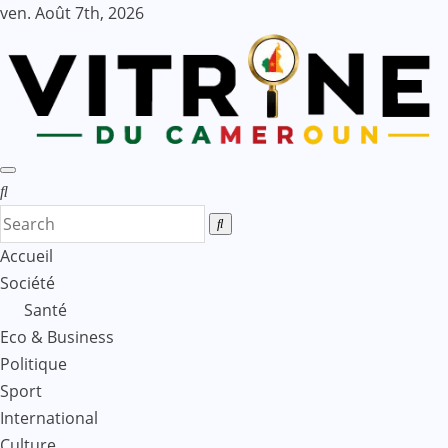
Skip
ven. Août 7th, 2026
to
content
Accueil
Société
Santé
Eco & Business
Politique
Sport
International
Culture