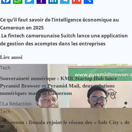
Facebook
WhatsApp
Twitter
Yahoo
LinkedIn
Telegram
Gmail
Share
Mail
N
Ce qu’il faut savoir de l’intelligence économique au
Cameroun en 2025
a
La fintech camerounaise Suitch lance une application
v
de gestion des acomptes dans les entreprises
i
Lire aussi
g
Tech
a
Souveraineté numérique : KMR Startup Hub lance
Pyramid Browser et Pyramid Mail, deux solutions
t
numériques made in Cameroon
i
La Rédaction
Tech
o
Cameroun : Douala rejoint le réseau des « Safe City » de
n
Huawei