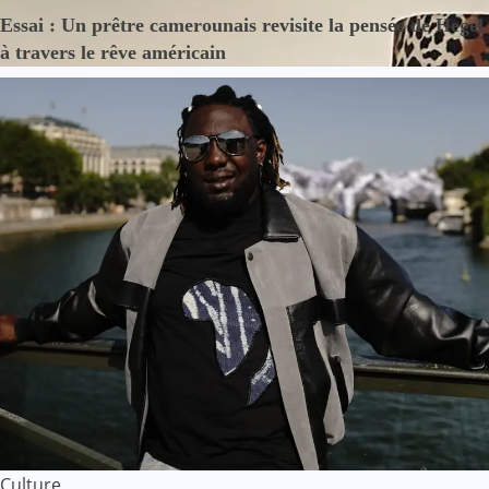
Essai : Un prêtre camerounais revisite la pensée de Hegel
à travers le rêve américain
Culture