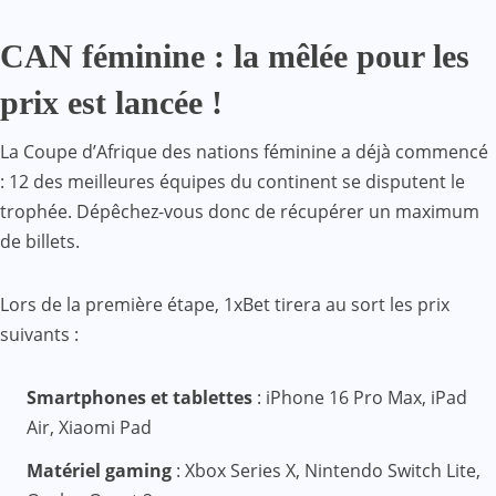
CAN féminine : la mêlée pour les
prix est lancée !
La Coupe d’Afrique des nations féminine a déjà commencé
: 12 des meilleures équipes du continent se disputent le
trophée. Dépêchez-vous donc de récupérer un maximum
de billets.
Lors de la première étape, 1xBet tirera au sort les prix
suivants :
Smartphones et tablettes
: iPhone 16 Pro Max, iPad
Air, Xiaomi Pad
Matériel gaming
: Xbox Series X, Nintendo Switch Lite,