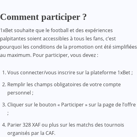
Comment participer ?
1xBet souhaite que le football et des expériences
palpitantes soient accessibles à tous les fans, c’est
pourquoi les conditions de la promotion ont été simplifiées
au maximum. Pour participer, vous devez :
Vous connecter/vous inscrire sur la plateforme 1xBet ;
Remplir les champs obligatoires de votre compte
personnel ;
Cliquer sur le bouton
« Participer »
sur la page de l’offre
;
Parier 328 XAF ou plus sur les matchs des tournois
organisés par la CAF.