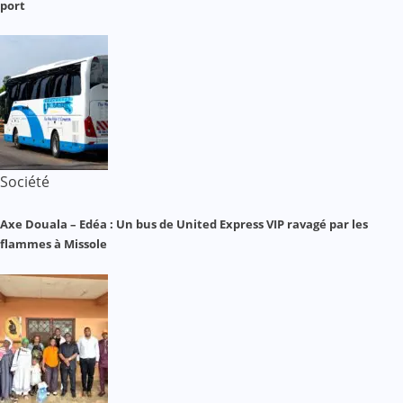
port
Société
Axe Douala – Edéa : Un bus de United Express VIP ravagé par les
flammes à Missole