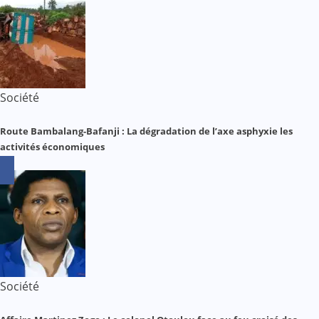
Société
Route Bambalang-Bafanji : La dégradation de l’axe asphyxie les
activités économiques
Société