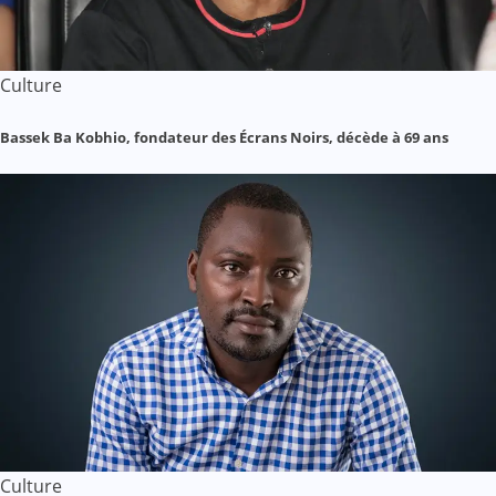
Culture
Bassek Ba Kobhio, fondateur des Écrans Noirs, décède à 69 ans
Culture