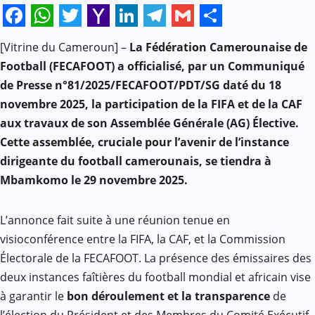
Facebook
WhatsApp
Twitter
Yahoo
LinkedIn
Telegram
Gmail
Share
[Vitrine du Cameroun] –
La Fédération Camerounaise de
Mail
Football (FECAFOOT) a officialisé, par un Communiqué
de Presse n°81/2025/FECAFOOT/PDT/SG daté du 18
novembre 2025, la participation de la FIFA et de la CAF
aux travaux de son Assemblée Générale (AG) Élective.
Cette assemblée, cruciale pour l’avenir de l’instance
dirigeante du football camerounais, se tiendra à
Mbamkomo le 29 novembre 2025.
L’annonce fait suite à une réunion tenue en
visioconférence entre la FIFA, la CAF, et la Commission
Électorale de la FECAFOOT. La présence des émissaires des
deux instances faîtières du football mondial et africain vise
à garantir le
bon déroulement et la transparence
de