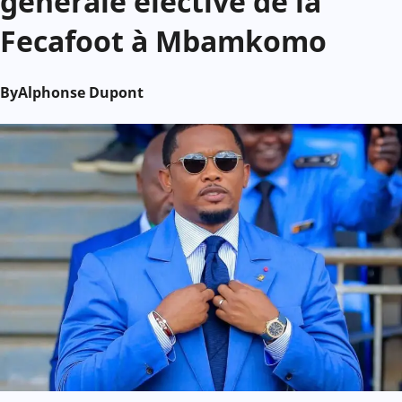
générale élective de la
Fecafoot à Mbamkomo
By
Alphonse Dupont