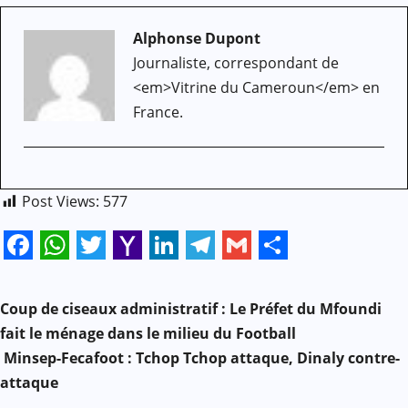
Alphonse Dupont
Journaliste, correspondant de
<em>Vitrine du Cameroun</em> en
France.
Post Views:
577
Facebook
WhatsApp
Twitter
Yahoo
LinkedIn
Telegram
Gmail
Share
N
Mail
Coup de ciseaux administratif : Le Préfet du Mfoundi
a
fait le ménage dans le milieu du Football
Minsep-Fecafoot : Tchop Tchop attaque, Dinaly contre-
v
attaque