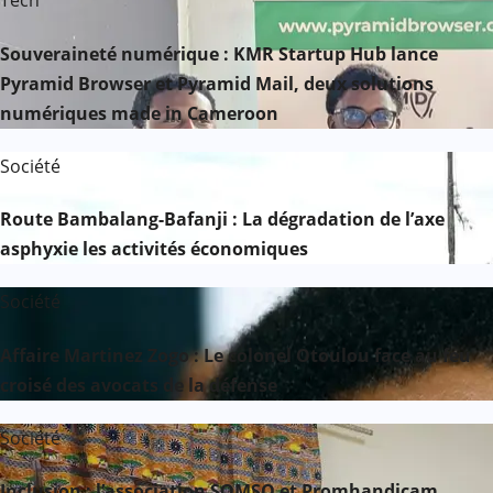
Tech
Souveraineté numérique : KMR Startup Hub lance
Pyramid Browser et Pyramid Mail, deux solutions
numériques made in Cameroon
Société
Route Bambalang-Bafanji : La dégradation de l’axe
asphyxie les activités économiques
Société
Affaire Martinez Zogo : Le colonel Otoulou face au feu
croisé des avocats de la défense
Société
Inclusion : l’association SOMSO et Promhandicam