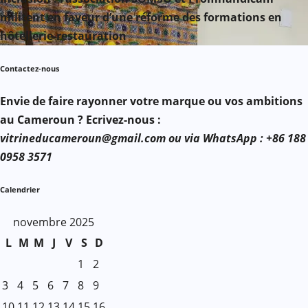
militent en faveur d’une réforme des formations en
hôtellerie-restauration
Contactez-nous
Envie de faire rayonner votre marque ou vos ambitions
au Cameroun ? Ecrivez-nous :
vitrineducameroun@gmail.com ou via WhatsApp : +86 188
0958 3571
Calendrier
novembre 2025
L
M
M
J
V
S
D
1
2
3
4
5
6
7
8
9
10
11
12
13
14
15
16