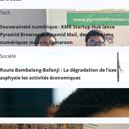
Tech
Souveraineté numérique : KMR Startup Hub lance
Pyramid Browser et Pyramid Mail, deux solutions
numériques made in Cameroon
Société
Route Bambalang-Bafanji : La dégradation de l’axe
asphyxie les activités économiques
Société
Affaire Martinez Zogo : Le colonel Otoulou face au feu
croisé des avocats de la défense
Société