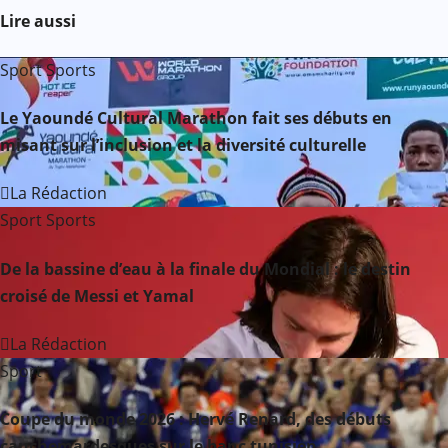
Lire aussi
g
Sport
Sports
a
t
Le Yaoundé Cultural Marathon fait ses débuts en
misant sur l’inclusion et la diversité culturelle
i
La Rédaction
o
Sport
Sports
n
De la bassine d’eau à la finale du Mondial : le destin
d
croisé de Messi et Yamal
e
La Rédaction
l
Sport
’
Coupe du monde 2026 : Hervé Renard, des débuts
cauchemardesques sur le banc tunisien