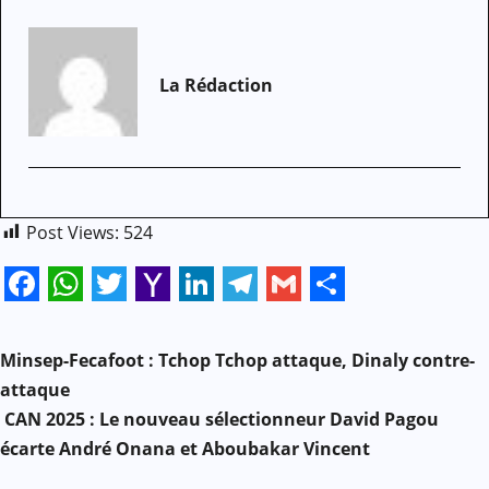
La Rédaction
Post Views:
524
Facebook
WhatsApp
Twitter
Yahoo
LinkedIn
Telegram
Gmail
Share
N
Mail
Minsep-Fecafoot : Tchop Tchop attaque, Dinaly contre-
a
attaque
CAN 2025 : Le nouveau sélectionneur David Pagou
v
écarte André Onana et Aboubakar Vincent
i