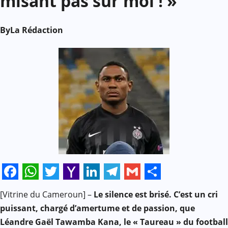
misant pas sur moi ! »
By
La Rédaction
Facebook
WhatsApp
Twitter
Yahoo
LinkedIn
Telegram
Gmail
Share
[Vitrine du Cameroun] –
Le silence est brisé. C’est un cri
Mail
puissant, chargé d’amertume et de passion, que
Léandre Gaël Tawamba Kana, le « Taureau » du football