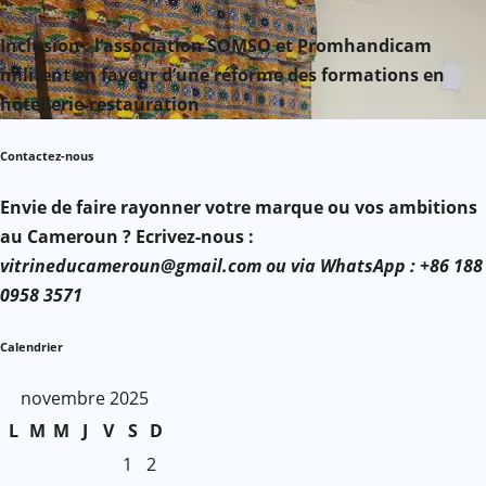
Inclusion : l’association SOMSO et Promhandicam
militent en faveur d’une réforme des formations en
hôtellerie-restauration
Contactez-nous
Envie de faire rayonner votre marque ou vos ambitions
au Cameroun ? Ecrivez-nous :
vitrineducameroun@gmail.com ou via WhatsApp : +86 188
0958 3571
Calendrier
novembre 2025
L
M
M
J
V
S
D
1
2