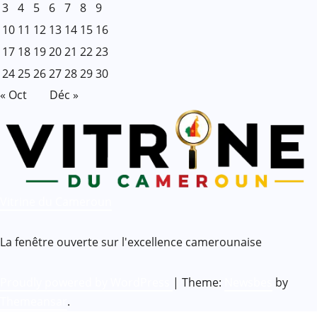
3
4
5
6
7
8
9
10
11
12
13
14
15
16
17
18
19
20
21
22
23
24
25
26
27
28
29
30
« Oct
Déc »
Vitrine du Cameroun
La fenêtre ouverte sur l'excellence camerounaise
Proudly powered by WordPress
|
Theme:
Newsbes
by
Themeansar
.