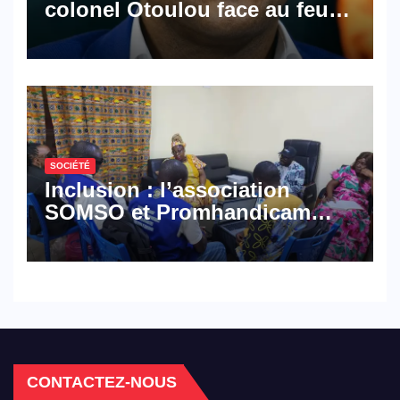
colonel Otoulou face au feu
croisé des avocats de la
défense
SOCIÉTÉ
Inclusion : l’association
SOMSO et Promhandicam
militent en faveur d’une
réforme des formations en
hôtellerie-restauration
CONTACTEZ-NOUS