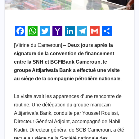
F
W
T
Y
L
T
G
S
[Vitrine du Cameroun] –
Deux jours après la
a
h
w
a
i
e
m
h
signature de la convention de financement
c
a
i
h
n
l
a
a
entre la SNH et BGFIBank Cameroun, le
e
t
t
o
k
e
i
r
groupe Attijariwafa Bank a effectué une visite
b
s
t
o
e
g
l
e
au siège de la compagnie pétrolière nationale.
o
A
e
M
d
r
La visite avait les apparences d’une rencontre de
o
p
r
a
I
a
routine. Une délégation du groupe marocain
k
p
i
n
m
Attijariwafa Bank, conduite par Youssef Rouissi,
l
Directeur Général Adjoint, accompagné de Nabil
Kadiri, Directeur général de SCB Cameroun, a été
reçue au siège de la Société nationale des