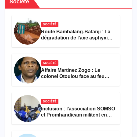
Société
SOCIÉTÉ
Route Bambalang-Bafanji : La
dégradation de l’axe asphyxie
les activités économiques
SOCIÉTÉ
Affaire Martinez Zogo : Le
colonel Otoulou face au feu
croisé des avocats de la
défense
SOCIÉTÉ
Inclusion : l’association SOMSO
et Promhandicam militent en
faveur d’une réforme des
formations en hôtellerie-
restauration