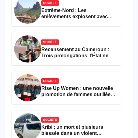
SOCIÉTÉ
Extrême-Nord : Les
enlèvements explosent avec
308 victimes en trois mois
SOCIÉTÉ
Recensement au Cameroun :
Trois prolongations, l’État ne
parvient toujours pas à achever
le comptage de la population
SOCIÉTÉ
Rise Up Women : une nouvelle
promotion de femmes outillées
pour l’emploi et
l’entrepreneuriat
SOCIÉTÉ
Kribi : un mort et plusieurs
blessés dans un violent