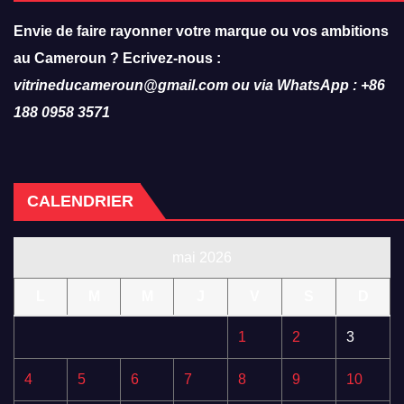
Envie de faire rayonner votre marque ou vos ambitions
au Cameroun ? Ecrivez-nous :
vitrineducameroun@gmail.com ou via WhatsApp : +86
188 0958 3571
CALENDRIER
mai 2026
L
M
M
J
V
S
D
1
2
3
4
5
6
7
8
9
10