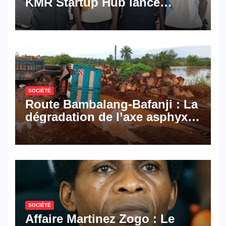
KMR Startup Hub lance
Pyramid Browser et Pyramid
Mail, deux solutions
numériques made in
Cameroon
SOCIÉTÉ
Route Bambalang-Bafanji : La
dégradation de l’axe asphyxie
les activités économiques
SOCIÉTÉ
Affaire Martinez Zogo : Le