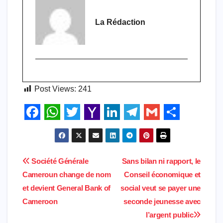
La Rédaction
Post Views:
241
F
W
T
Y
L
T
G
S
a
h
w
a
i
e
m
h
c
a
i
h
n
l
a
a
Navigation
Société Générale
Sans bilan ni rapport, le
e
t
t
o
k
e
i
r
Cameroun change de nom
Conseil économique et
de
b
s
t
o
e
g
l
e
et devient General Bank of
social veut se payer une
l’article
Cameroon
seconde jeunesse avec
o
A
e
M
d
r
l’argent public