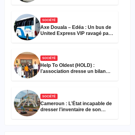
accident près du port
SOCIÉTÉ
Axe Douala – Edéa : Un bus de
United Express VIP ravagé par
les flammes à Missole
SOCIÉTÉ
Help To Oldest (HOLD) :
l’association dresse un bilan
encourageant au premier
semestre de 2026
SOCIÉTÉ
Cameroun : L’État incapable de
dresser l’inventaire de son
propre patrimoine