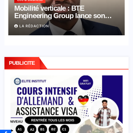
Mobilité verticale : BTE
Engineering Group lance son
académie dédiée aux métiers de
LA RÉDACTION
l’ascenseur
PUBLICITE