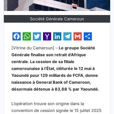
Société Générale Cameroun
F
W
T
Y
L
T
G
S
[Vitrine du Cameroun] –
Le groupe Société
a
h
w
a
i
e
m
h
Générale finalise son retrait d’Afrique
c
a
i
h
n
l
a
a
centrale. La cession de sa filiale
e
t
t
o
k
e
i
r
camerounaise à l’État, clôturée le 12 mai à
b
s
t
o
e
g
l
e
Yaoundé pour 129 milliards de FCFA, donne
naissance à General Bank of Cameroon,
o
A
e
M
d
r
désormais détenue à 83,68 % par Yaoundé.
o
p
r
a
I
a
k
p
i
n
m
L’opération trouve son origine dans la
l
convention de cession signée le 15 juillet 2025