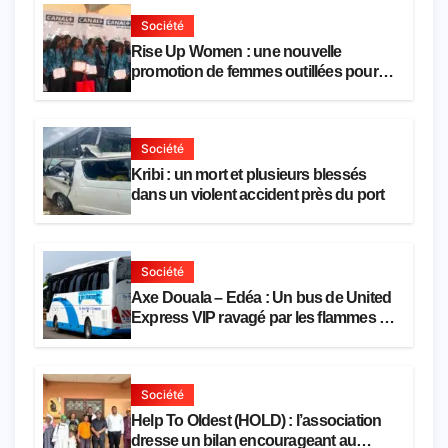
Société
Rise Up Women : une nouvelle
promotion de femmes outillées pour
l’emploi et l’entrepreneuriat
Société
Kribi : un mort et plusieurs blessés
dans un violent accident près du port
Société
Axe Douala – Edéa : Un bus de United
Express VIP ravagé par les flammes à
Missole
Société
Help To Oldest (HOLD) : l’association
dresse un bilan encourageant au