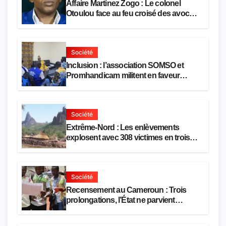
Affaire Martinez Zogo : Le colonel
Otoulou face au feu croisé des avocats
de la défense
Société
Inclusion : l’association SOMSO et
Promhandicam militent en faveur
d’une réforme des formations en
hôtellerie-restauration
Société
Extrême-Nord : Les enlèvements
explosent avec 308 victimes en trois
mois
Société
Recensement au Cameroun : Trois
prolongations, l’État ne parvient
toujours pas à achever le comptage de
la population