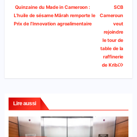
c
a
i
h
n
l
a
a
Navigation
Quinzaine du Made in Cameroon :
SCB
e
t
t
o
k
e
i
r
L’huile de sésame Mârah remporte le
Cameroun
de
b
s
t
o
e
g
l
e
Prix de l’Innovation agroalimentaire
veut
l’article
rejoindre
o
A
e
M
d
r
le tour de
o
p
r
a
I
a
table de la
k
p
i
n
m
raffinerie
l
de Kribi
Lire aussi