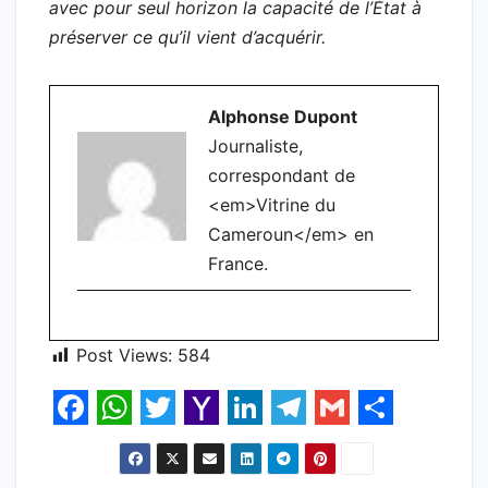
avec pour seul horizon la capacité de l’État à
préserver ce qu’il vient d’acquérir.
Alphonse Dupont
Journaliste,
correspondant de
<em>Vitrine du
Cameroun</em> en
France.
Post Views:
584
F
W
T
Y
L
T
G
S
a
h
w
a
i
e
m
h