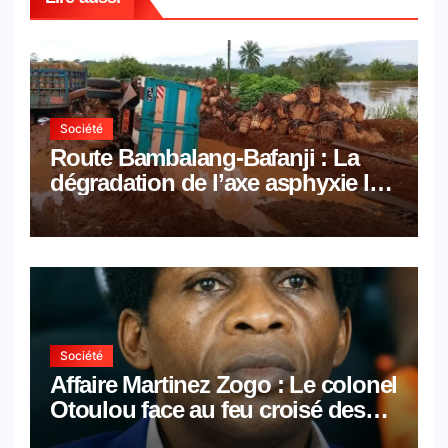
Société
Route Bambalang-Bafanji : La
dégradation de l’axe asphyxie les
activités économiques
Société
Affaire Martinez Zogo : Le colonel
Otoulou face au feu croisé des
avocats de la défense