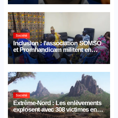
Société
Inclusion : l’association SOMSO
et Promhandicam militent en
faveur d’une réforme des
formations en hôtellerie-
restauration
Société
Extrême-Nord : Les enlèvements
explosent avec 308 victimes en
trois mois