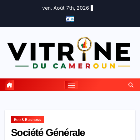
Skip
ven. Août 7th, 2026
to
content
Eco & Business
Société Générale