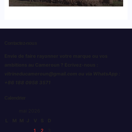
Contactez-nous
Envie de faire rayonner votre marque ou vos
ambitions au Cameroun ? Ecrivez-nous :
vitrineducameroun@gmail.com ou via WhatsApp :
+86 188 0958 3571
Calendrier
mai 2026
L
M
M
J
V
S
D
1
2
3