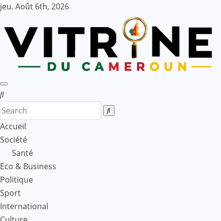
Skip
jeu. Août 6th, 2026
to
content
Accueil
Société
Santé
Eco & Business
Politique
Sport
International
Culture