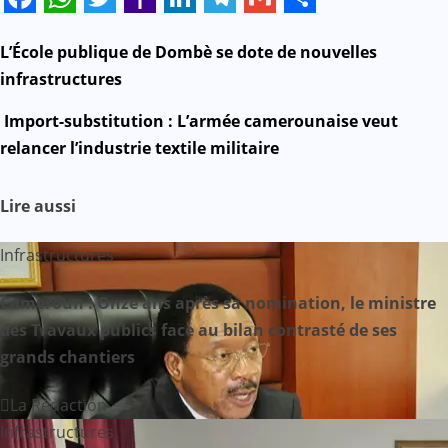
Facebook
WhatsApp
Twitter
Yahoo
LinkedIn
Telegram
Gmail
Share
Mail
N
L’École publique de Dombè se dote de nouvelles
infrastructures
a
Import-substitution : L’armée camerounaise veut
v
relancer l’industrie textile militaire
i
Lire aussi
g
Infrastructures
a
Cameroun : Onze ans après sa nomination, le ministre
t
des Travaux publics face au bilan contrasté de ses
i
grands chantiers
o
La Rédaction
n
Infrastructures