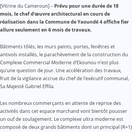
Facebook
WhatsApp
Twitter
Yahoo
LinkedIn
Telegram
Gmail
Share
[Vitrine du Cameroun] –
Prévu pour une durée de 18
Mail
mois, le chef d’œuvre architectural en cours de
réalisation dans la Commune de Yaoundé 4 affiche fier
allure seulement en 6 mois de travaux.
Bâtiments tôlés, les murs peints, portes, fenêtres et
antivols installés, le parachèvement de la construction du
Complexe Commercial Moderne d’Ekounou n’est plus
qu’une question de jour. Une accélération des travaux,
fruit de la vigilance accrue du chef de l’exécutif communal,
Sa Majesté Gabriel Effila.
Les nombreux commerçants en attente de reprise des
activités dans cet espace marchand vont bientôt pousser
un ouf de soulagement. Le complexe ultra moderne est
composé de deux grands bâtiments dont un principal (R+1)