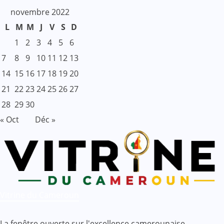
novembre 2022
L
M
M
J
V
S
D
1
2
3
4
5
6
7
8
9
10
11
12
13
14
15
16
17
18
19
20
21
22
23
24
25
26
27
28
29
30
« Oct
Déc »
Vitrine du Cameroun
La fenêtre ouverte sur l'excellence camerounaise