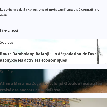
Les origines de 5 expressions et mots camfranglais à connaître en
2026
Lire aussi
Société
Route Bambalang-Bafanji : La dégradation de l’axe
asphyxie les activités économiques
Société
Affaire Martinez Zogo : Le colonel Otoulou face au feu
croisé des avocats de la défense
Société