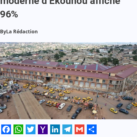
moderne d’Ekounou affiche
96%
By
La Rédaction