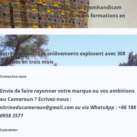
Inclusion : l’association SOMSO et Promhandicam
militent en faveur d’une réforme des formations en
hôtellerie-restauration
Société
Extrême-Nord : Les enlèvements explosent avec 308
victimes en trois mois
Contactez-nous
Envie de faire rayonner votre marque ou vos ambitions
au Cameroun ? Ecrivez-nous :
vitrineducameroun@gmail.com ou via WhatsApp : +86 188
0958 3571
Calendrier