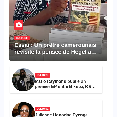
CULTURE
Essai : Un prêtre camerounais
revisite la pensée de Hegel à
travers le rêve américain
CULTURE
Mario Raymond publie un
premier EP entre Bikutsi, R&B
et pop française
CULTURE
Julienne Honorine Eyenga