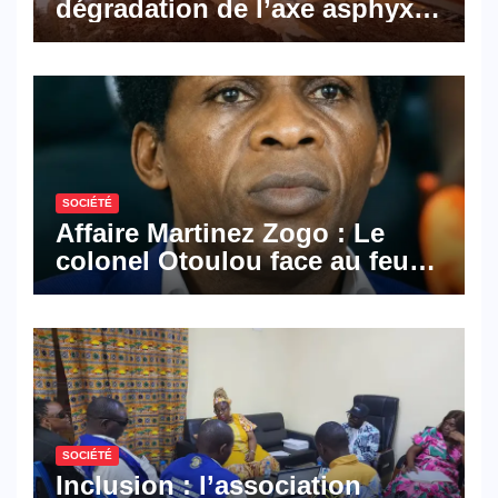
dégradation de l’axe asphyxie
les activités économiques
SOCIÉTÉ
Affaire Martinez Zogo : Le
colonel Otoulou face au feu
croisé des avocats de la
défense
SOCIÉTÉ
Inclusion : l’association