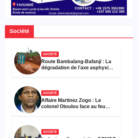
Société
SOCIÉTÉ
Route Bambalang-Bafanji : La
dégradation de l’axe asphyxie
les activités économiques
SOCIÉTÉ
Affaire Martinez Zogo : Le
colonel Otoulou face au feu
croisé des avocats de la
défense
SOCIÉTÉ