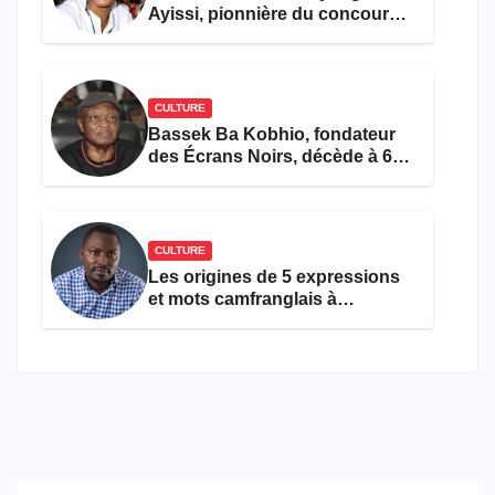
Ayissi, pionnière du concours
Miss Cameroun, est décédée
CULTURE
Bassek Ba Kobhio, fondateur
des Écrans Noirs, décède à 69
ans
CULTURE
Les origines de 5 expressions
et mots camfranglais à
connaître en 2026