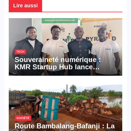
Lire aussi
TECH
Souveraineté numérique :
KMR Startup Hub lance
Pyramid Browser et Pyramid
Mail, deux solutions
numériques made in
Cameroon
SOCIÉTÉ
Route Bambalang-Bafanji : La