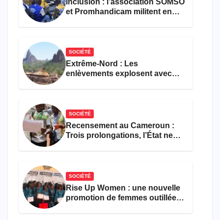
Inclusion : l’association SOMSO
et Promhandicam militent en
faveur d’une réforme des
formations en hôtellerie-
restauration
SOCIÉTÉ
Extrême-Nord : Les
enlèvements explosent avec
308 victimes en trois mois
SOCIÉTÉ
Recensement au Cameroun :
Trois prolongations, l’État ne
parvient toujours pas à achever
le comptage de la population
SOCIÉTÉ
Rise Up Women : une nouvelle
promotion de femmes outillées
pour l’emploi et
l’entrepreneuriat