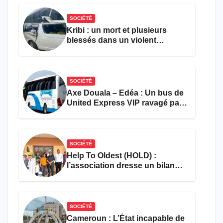
SOCIÉTÉ
Kribi : un mort et plusieurs
blessés dans un violent
accident près du port
SOCIÉTÉ
Axe Douala – Edéa : Un bus de
United Express VIP ravagé par
les flammes à Missole
SOCIÉTÉ
Help To Oldest (HOLD) :
l’association dresse un bilan
encourageant au premier
semestre de 2026
SOCIÉTÉ
Cameroun : L’État incapable de