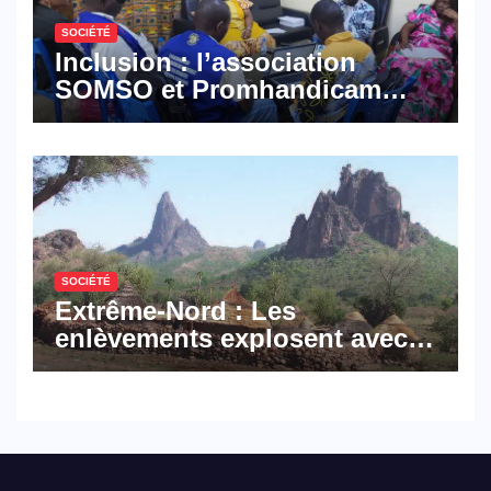
SOCIÉTÉ
Inclusion : l’association
SOMSO et Promhandicam
militent en faveur d’une
réforme des formations en
hôtellerie-restauration
SOCIÉTÉ
Extrême-Nord : Les
enlèvements explosent avec
308 victimes en trois mois