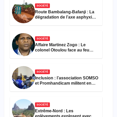
SOCIÉTÉ
Route Bambalang-Bafanji : La
dégradation de l’axe asphyxie
les activités économiques
SOCIÉTÉ
Affaire Martinez Zogo : Le
colonel Otoulou face au feu
croisé des avocats de la
défense
SOCIÉTÉ
Inclusion : l’association SOMSO
et Promhandicam militent en
faveur d’une réforme des
formations en hôtellerie-
restauration
SOCIÉTÉ
Extrême-Nord : Les
enlèvements explosent avec