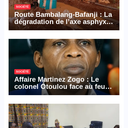
SOCIÉTÉ
Route Bambalang-Bafanji : La
dégradation de l’axe asphyxie
les activités économiques
SOCIÉTÉ
Affaire Martinez Zogo : Le
colonel Otoulou face au feu
croisé des avocats de la
défense