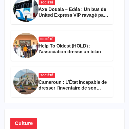
SOCIÉTÉ
Axe Douala – Edéa : Un bus de
United Express VIP ravagé par
les flammes à Missole
SOCIÉTÉ
Help To Oldest (HOLD) :
l’association dresse un bilan
encourageant au premier
semestre de 2026
SOCIÉTÉ
Cameroun : L’État incapable de
dresser l’inventaire de son
propre patrimoine
Culture