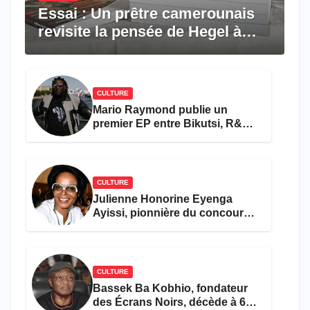
Essai : Un prêtre camerounais
revisite la pensée de Hegel à
travers le rêve américain
CULTURE
Mario Raymond publie un
premier EP entre Bikutsi, R&B
et pop française
CULTURE
Julienne Honorine Eyenga
Ayissi, pionnière du concours
Miss Cameroun, est décédée
CULTURE
Bassek Ba Kobhio, fondateur
des Écrans Noirs, décède à 69