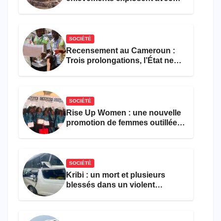
308 victimes en trois mois
SOCIÉTÉ
Recensement au Cameroun :
Trois prolongations, l’État ne
parvient toujours pas à achever
le comptage de la population
SOCIÉTÉ
Rise Up Women : une nouvelle
promotion de femmes outillées
pour l’emploi et
l’entrepreneuriat
SOCIÉTÉ
Kribi : un mort et plusieurs
blessés dans un violent
accident près du port