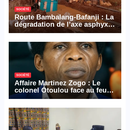
SOCIÉTÉ
Route Bambalang-Bafanji : La
dégradation de l’axe asphyxie
les activités économiques
SOCIÉTÉ
Affaire Martinez Zogo : Le
colonel Otoulou face au feu
croisé des avocats de la
défense