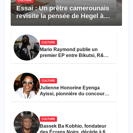
CULTURE
Essai : Un prêtre camerounais
revisite la pensée de Hegel à
travers le rêve américain
CULTURE
Mario Raymond publie un
premier EP entre Bikutsi, R&B
et pop française
CULTURE
Julienne Honorine Eyenga
Ayissi, pionnière du concours
Miss Cameroun, est décédée
CULTURE
Bassek Ba Kobhio, fondateur
des Écrans Noirs, décède à 69