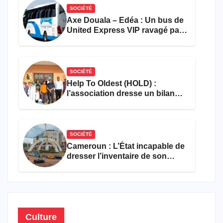
SOCIÉTÉ
Axe Douala – Edéa : Un bus de
United Express VIP ravagé par
les flammes à Missole
SOCIÉTÉ
Help To Oldest (HOLD) :
l’association dresse un bilan
encourageant au premier
semestre de 2026
SOCIÉTÉ
Cameroun : L’État incapable de
dresser l’inventaire de son
propre patrimoine
Culture