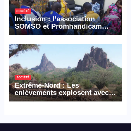
SOCIÉTÉ
Inclusion : l’association
SOMSO et Promhandicam
militent en faveur d’une
réforme des formations en
hôtellerie-restauration
SOCIÉTÉ
Extrême-Nord : Les
enlèvements explosent avec
308 victimes en trois mois