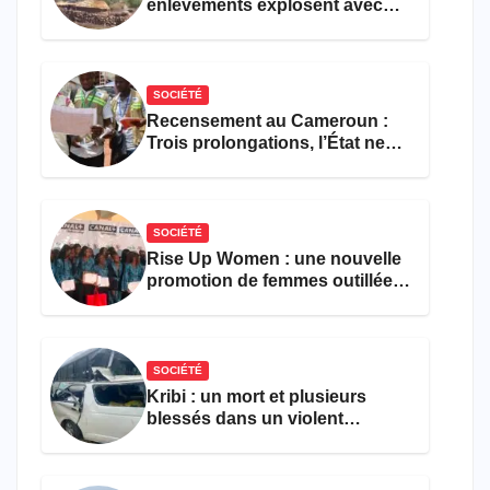
enlèvements explosent avec
308 victimes en trois mois
SOCIÉTÉ
Recensement au Cameroun :
Trois prolongations, l’État ne
parvient toujours pas à achever
le comptage de la population
SOCIÉTÉ
Rise Up Women : une nouvelle
promotion de femmes outillées
pour l’emploi et
l’entrepreneuriat
SOCIÉTÉ
Kribi : un mort et plusieurs
blessés dans un violent
accident près du port