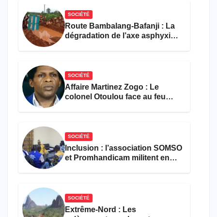
SOCIÉTÉ
Route Bambalang-Bafanji : La
dégradation de l’axe asphyxie
les activités économiques
SOCIÉTÉ
Affaire Martinez Zogo : Le
colonel Otoulou face au feu
croisé des avocats de la
défense
SOCIÉTÉ
Inclusion : l’association SOMSO
et Promhandicam militent en
faveur d’une réforme des
formations en hôtellerie-
restauration
SOCIÉTÉ
Extrême-Nord : Les