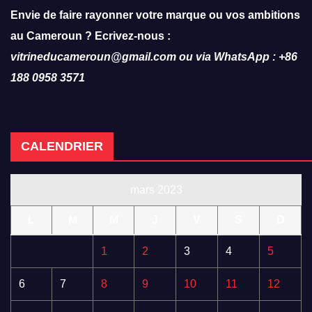
Envie de faire rayonner votre marque ou vos ambitions
au Cameroun ? Ecrivez-nous :
vitrineducameroun@gmail.com ou via WhatsApp : +86
188 0958 3571
CALENDRIER
mars 2023
L
M
M
J
V
S
D
1
2
3
4
5
6
7
8
9
10
11
12