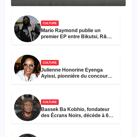
travers le rêve américain
CULTURE
Mario Raymond publie un
premier EP entre Bikutsi, R&B
et pop française
CULTURE
Julienne Honorine Eyenga
Ayissi, pionnière du concours
Miss Cameroun, est décédée
CULTURE
Bassek Ba Kobhio, fondateur
des Écrans Noirs, décède à 69
ans