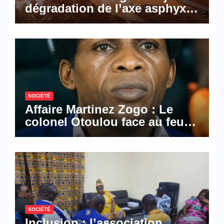
dégradation de l’axe asphyxie
les activités économiques
SOCIÉTÉ
Affaire Martinez Zogo : Le
colonel Otoulou face au feu
croisé des avocats de la
défense
SOCIÉTÉ
Inclusion : l’association