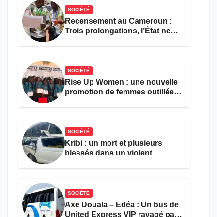
SOCIÉTÉ
Recensement au Cameroun :
Trois prolongations, l’État ne
parvient toujours pas à achever
le comptage de la population
SOCIÉTÉ
Rise Up Women : une nouvelle
promotion de femmes outillées
pour l’emploi et
l’entrepreneuriat
SOCIÉTÉ
Kribi : un mort et plusieurs
blessés dans un violent
accident près du port
SOCIÉTÉ
Axe Douala – Edéa : Un bus de
United Express VIP ravagé par