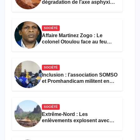
dégradation de l’axe asphyxie
les activités économiques
SOCIÉTÉ
Affaire Martinez Zogo : Le
colonel Otoulou face au feu
croisé des avocats de la
défense
SOCIÉTÉ
Inclusion : l’association SOMSO
et Promhandicam militent en
faveur d’une réforme des
formations en hôtellerie-
restauration
SOCIÉTÉ
Extrême-Nord : Les
enlèvements explosent avec
308 victimes en trois mois