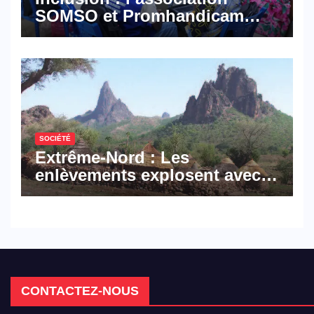
SOMSO et Promhandicam
militent en faveur d’une
réforme des formations en
hôtellerie-restauration
SOCIÉTÉ
Extrême-Nord : Les
enlèvements explosent avec
308 victimes en trois mois
CONTACTEZ-NOUS